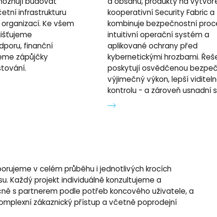
možňují budovat
a obsahu, produkty na vytvoř
tní infrastrukturu
kooperativní Security Fabric a
 organizací. Ke všem
kombinuje bezpečnostní proc
jišťujeme
intuitivní operační systém a
dporu, finanční
aplikované ochrany před
neme zápůjčky
kybernetickými hrozbami. Řeš
tování.
poskytují osvědčenou bezpeč
výjimečný výkon, lepší viditel
kontrolu - a zároveň usnadní 
orujeme v celém průběhu i jednotlivých krocích
su. Každý projekt individuálně konzultujeme a
ně s partnerem podle potřeb koncového uživatele, a
omplexní zákaznický přístup a včetně poprodejní