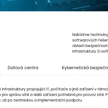
Nabízíme technolog
softwarových řešen
oblasti bezpečnosti,
infrastruktury či sof
Datová centra
Kybernetická bezpečn
astruktury propojující IT, počítače a jiná zařízení v rámci 
e pro správu sítě a další zařízení potřebná pro provoz sítě
ry, až po technickou a implementační podporu.