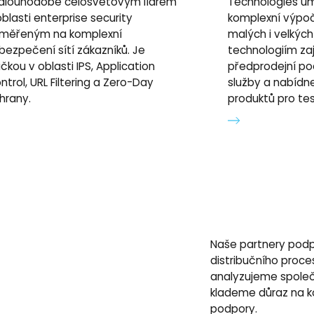
 dlouhodobě celosvětovým lídrem
Technologies u
oblasti enterprise security
komplexní výpoče
měřeným na komplexní
malých i velkých
bezpečení sítí zákazníků. Je
technologiím za
ičkou v oblasti IPS, Application
předprodejní po
ntrol, URL Filtering a Zero-Day
služby a nabíd
hrany.
produktů pro tes
Naše partnery podp
distribučního proce
analyzujeme společ
klademe důraz na k
podpory.