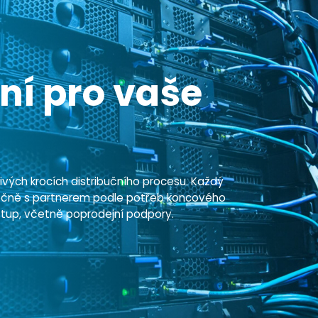
ní pro vaše
vých krocích distribučního procesu. Každý
lečně s partnerem podle potřeb koncového
stup, včetně poprodejní podpory.