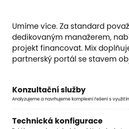
Umíme více. Za standard považ
dedikovaným manažerem, nabízí
projekt financovat. Mix doplňu
partnerský portál se stavem obj
Konzultační služby
Analyzujeme a navrhujeme komplexní řešení s využitím
Jaké služby pro vás můžeme zajistit:
Technická konfigurace