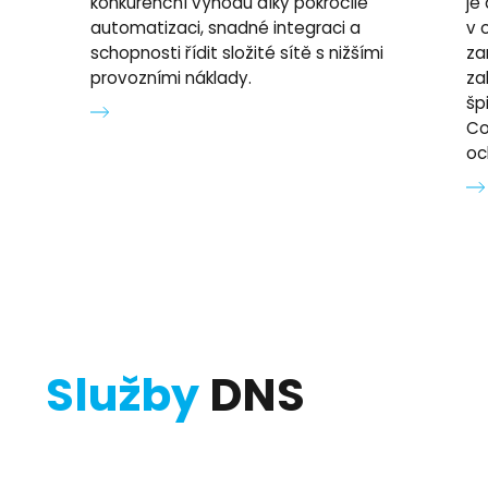
konkurenční výhodu díky pokročilé
je
automatizaci, snadné integraci a
v 
schopnosti řídit složité sítě s nižšími
za
provozními náklady.
za
šp
Co
oc
Služby
DNS