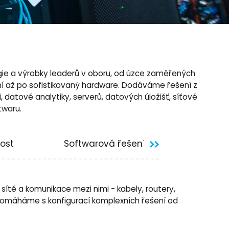
ie a výrobky leaderů v oboru, od úzce zaměřených
í až po sofistikovaný hardware. Dodáváme řešení z
 datové analytiky, serverů, datových úložišť, síťové
twaru.
ost
Softwarová řešení
Správa 
sítě a komunikace mezi nimi - kabely, routery,
. Pomáháme s konfigurací komplexních řešení od