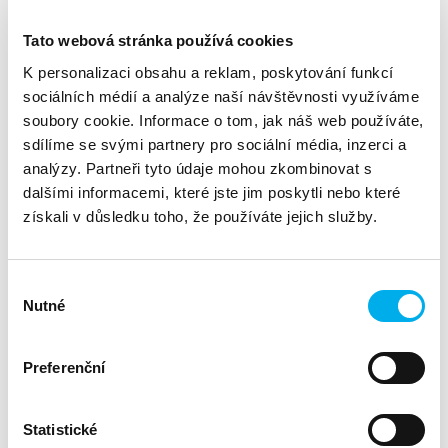
6/2026
Tato webová stránka používá cookies
4 dny / 67 000 CZK
K personalizaci obsahu a reklam, poskytování funkcí
16/03/2026
sociálních médií a analýze naší návštěvnosti využíváme
Proběhlo:
FortiGate Administrator CERTIFIED TRAINING
soubory cookie. Informace o tom, jak náš web používáte,
3/2026
sdílíme se svými partnery pro sociální média, inzerci a
4 dny / 67 000 CZK
analýzy. Partneři tyto údaje mohou zkombinovat s
dalšími informacemi, které jste jim poskytli nebo které
19/01/2026
získali v důsledku toho, že používáte jejich služby.
Proběhlo:
FortiGate Administrator CERTIFIED TRAINING
1/2026
Výběr
4 dny / 67 000 CZK
Nutné
souhlasu
10/11/2025
Proběhlo:
FortiGate Administrator CERTIFIED TRAINING
Preferenční
11/2025
4 dny / 67 000 CZK
Statistické