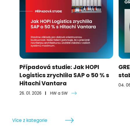
Případová studie: Jak HOPI
GRE
Logistics zrychlila SAP o 50 % s
stab
Hitachi Vantara
04. 0
26. 01. 2026
HW a SW
Více z kategorie