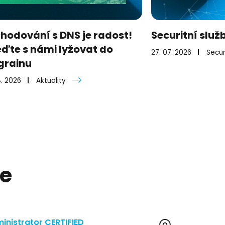
hodování s DNS je radost!
Securitní služ
eďte s námi lyžovat do
27. 07. 2026
Secur
rainu
8. 2026
Aktuality
ce
ministrator CERTIFIED