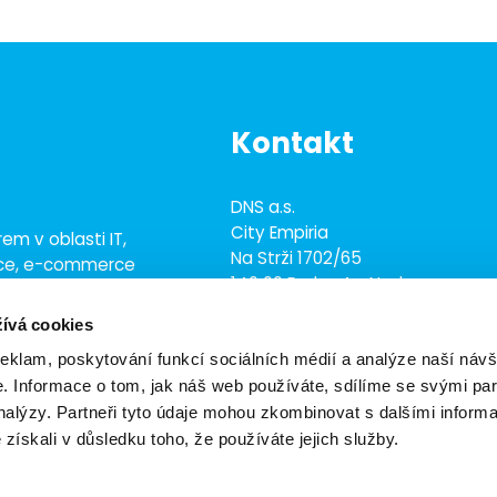
Kontakt
DNS a.s.
City Empiria
em v oblasti IT,
Na Strži 1702/65
ace, e-commerce
140 00 Praha 4 - Nusle
ež 700 odborníky
ívá cookies
+420 703 433 957
dns@dns.cz
reklam, poskytování funkcí sociálních médií a analýze naší návš
 Informace o tom, jak náš web používáte, sdílíme se svými par
analýzy. Partneři tyto údaje mohou zkombinovat s dalšími inform
é získali v důsledku toho, že používáte jejich služby.