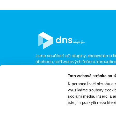
Jsme součástí eD skupiny, ekosystému fir
obchodu, softwarových řešení, komunik
a technologií s 30 lety zkušeností, více n
a tržbami přesahujícími 16 miliard.
Tato webová stránka použ
K personalizaci obsahu a 
využíváme soubory cookie.
sociální média, inzerci a 
jste jim poskytli nebo kter