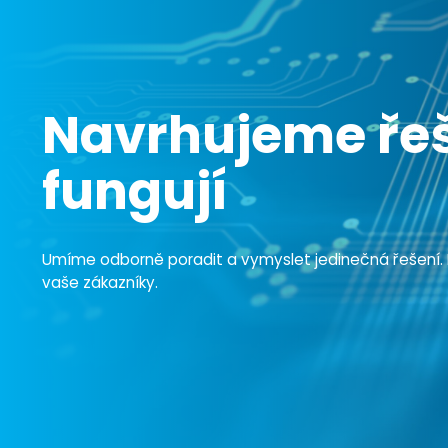
Navrhujeme řeš
fungují
Umíme odborně poradit a vymyslet jedinečná řešení. Př
vaše zákazníky.