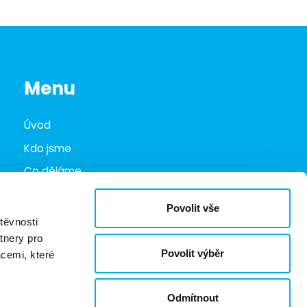
Menu
Úvod
Kdo jsme
Co děláme
Infohub
Povolit vše
Marketplace
těvnosti
tnery pro
Kariéra
Povolit výběr
acemi, které
Kontakty
Odmítnout