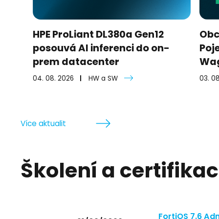
HPE ProLiant DL380a Gen12
Obc
posouvá AI inferenci do on-
Poj
prem datacenter
Wag
04. 08. 2026
HW a SW
03. 0
Více aktualit
Školení a certifika
FortiOS 7.6 Ad