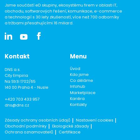
Jsme součástí eD skupiny, ekosystému firem v oblasti IT,
obchodu, softwarových řešení, komunikace, e-commerce
a technologií s 30 lety zkušeností, více než 700 odborníky
a tržbami přesahujícími 16 miliard.
Kontakt
Menu
Úvod
DNS a.s.
Kdo jsme
City Empiria
Co děláme
Na Strži 1702/65
Infohub
140 00 Praha 4 - Nusle
Marketplace
Kariéra
+420 703 433 957
Kontakty
dns@dns.cz
Zásady ochrany osobních údajů
Nastavení cookies
Obchodní podmínky
Ekologické zásady
Ochrana oznamovatelů
Certifikace