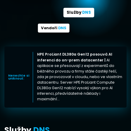
Služby
DNS
Vendoři
DNS
HPE ProLiant DL380a Gen12 posouvá AI
inferenci do on-prem datacenter |
AI
aplikace se přesouvají z experimentů do
běžného provozu a firmy stále častěji řeší,
Nenechte si
zda je provozovat v cloudu, nebo ve vlastním
uniknout:
datacentru. Server HPE ProLiant Compute
DL380a Gen12 nabízí vysoký výkon pro AI
inferenci, předvídatelné náklady i
maximální...
Služby
DNS