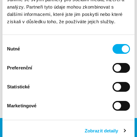
snižování spotřeby papíru.
analýzy. Partneři tyto údaje mohou zkombinovat s
dalšími informacemi, které jste jim poskytli nebo které
získali v důsledku toho, že používáte jejich služby.
"Lidé by měli vědět o přírodě, ne příroda o lidech".
Přílohy
Výběr
Nutné
souhlasu
zpetny-odber-odpadnich-elektrozarizeni.pdf
128.45 KB
Preferenční
zpetny-odber-vyslouzilych-elektrozarizeni-baterii.pdf
130.75 KB
Statistické
Marketingové
Zobrazit detaily