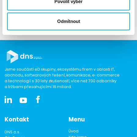
Povolit výběr
Robert Klán, Business Development Manager, rklan@dns.cz
Odmítnout
OpenText | DNS.cz
Jsme součástí eD skupiny, ekosystému firem v oblasti IT,
obchodu, softwarových řešení, komunikace, e-commerce
a technologií s 30 lety zkušeností, více než 700 odborníky
a tržbami přesahujícími 16 miliard.
Kontakt
Menu
Úvod
DNS a.s.