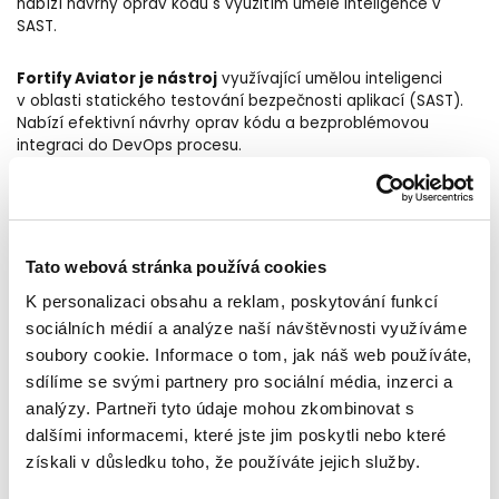
nabízí návrhy oprav kódu s využitím umělé inteligence v
SAST.
Fortify Aviator je nástroj
využívající umělou inteligenci
v oblasti statického testování bezpečnosti aplikací (SAST).
Nabízí efektivní návrhy oprav kódu a bezproblémovou
integraci do DevOps procesu.
Jednou z nočních můr současných vývojářů je množství
nevyřešených bezpečnostních problémů. Identifikace a
následná oprava zranitelností je časově náročný proces. To
vede ke zpoždění a frustraci. Tradiční nástroje SAST mohou
Tato webová stránka používá cookies
zahltit vývojáře reporty dlouhými seznamy zranitelností, se
K personalizaci obsahu a reklam, poskytování funkcí
kterými si musí sami poradit.
sociálních médií a analýze naší návštěvnosti využíváme
soubory cookie. Informace o tom, jak náš web používáte,
Pomocí Fortify Aviator, který využívá pokročilých algoritmů
sdílíme se svými partnery pro sociální média, inzerci a
strojového učení, je možné provést rychlou analýzu
zdrojového kódu. Následně identifikovat jeho bezpečnostní
analýzy. Partneři tyto údaje mohou zkombinovat s
slabiny a navhrnout patřičná nápravná opatření. Díky tomu je
dalšími informacemi, které jste jim poskytli nebo které
možné vyvíjet aplikace rychleji, efektivně a hlavně bezpečně.
získali v důsledku toho, že používáte jejich služby.