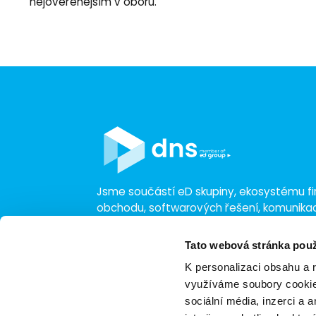
nejověřenějším v oboru.
Jsme součástí eD skupiny, ekosystému fir
obchodu, softwarových řešení, komunik
a technologií s 30 lety zkušeností, více n
a tržbami přesahujícími 16 miliard.
Tato webová stránka použ
K personalizaci obsahu a 
využíváme soubory cookie.
sociální média, inzerci a 