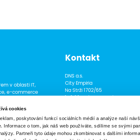
Kontakt
DNS a.s.
City Empiria
em v oblasti IT,
Na Strži 1702/65
ace, e-commerce
140 00 Praha 4 - Nusle
ež 700 odborníky
ívá cookies
+420 703 433 957
dns@dns.cz
reklam, poskytování funkcí sociálních médií a analýze naší návš
 Informace o tom, jak náš web používáte, sdílíme se svými par
analýzy. Partneři tyto údaje mohou zkombinovat s dalšími inform