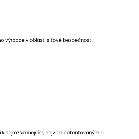
ho výrobce v oblasti síťové bezpečnosti.
tří k nejrozšířenějším, nejvíce patentovaným a