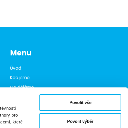
Menu
Úvod
Kdo jsme
Co děláme
Infohub
Povolit vše
Marketplace
těvnosti
tnery pro
Kariéra
Povolit výběr
acemi, které
Kontakty