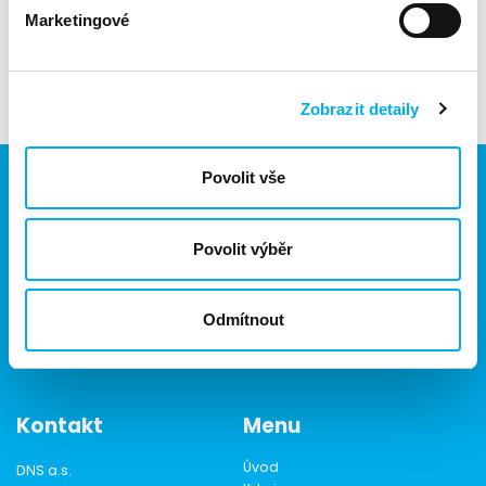
FortiRewards
Marketingové
Neváhejte a přizvěte i své kolegy, účast na webináři je
zdarma.
Zobrazit detaily
Povolit vše
Jsme součástí eD skupiny, ekosystému firem v oblasti IT,
Povolit výběr
obchodu, softwarových řešení, komunikace, e-commerce
a technologií s 30 lety zkušeností, více než 700 odborníky
a tržbami přesahujícími 16 miliard.
Odmítnout
Kontakt
Menu
Úvod
DNS a.s.