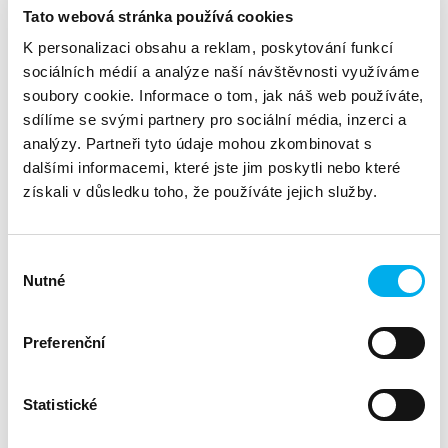
Divize:
Tato webová stránka používá cookies
Fortinet
K personalizaci obsahu a reklam, poskytování funkcí
sociálních médií a analýze naší návštěvnosti využíváme
Vážení obchodní partneři,
soubory cookie. Informace o tom, jak náš web používáte,
srdečně vás zveme na webinář, kde vám zástupci Fortinetu
sdílíme se svými partnery pro sociální média, inzerci a
představí partnerský portál, jeho nesporné výhody, nástroje
analýzy. Partneři tyto údaje mohou zkombinovat s
a využití.
dalšími informacemi, které jste jim poskytli nebo které
Těšíme se na vás v úterý, 21. září v 14:00 na platformě
získali v důsledku toho, že používáte jejich služby.
ZOOM.
Link bude registrvaným účasníkům zaslán prostřednictvím e-
Výběr
mailu.
Nutné
souhlasu
Agenda:
Preferenční
Orientace v PP
Základní nástroje
Statistické
Marketingové zdroje a práce s nimi