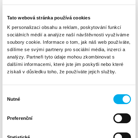
apetrulakova@dns.cz
Tato webová stránka používá cookies
K personalizaci obsahu a reklam, poskytování funkcí
Síť dnes generuje obrovské množství komunikace mezi
sociálních médií a analýze naší návštěvnosti využíváme
zařízeními, uživateli a aplikacemi. V tomto provozu se ale
soubory cookie. Informace o tom, jak náš web používáte,
mohou skrývat bezpečnostní hrozby, anomálie nebo
problémy s výkonem, které není snadné odhalit běžnými
sdílíme se svými partnery pro sociální média, inzerci a
nástroji.
analýzy. Partneři tyto údaje mohou zkombinovat s
dalšími informacemi, které jste jim poskytli nebo které
získali v důsledku toho, že používáte jejich služby.
Na webináři si představíme řešení GREYCORTEX Mendel,
které analyzuje síťový provoz v reálném čase a pomáhá
odhalovat podezřelé chování, známé i neznámé útoky a
další bezpečnostní incidenty. Díky přehledné vizualizaci
Výběr
komunikace v síti získají správci i bezpečnostní týmy
Nutné
souhlasu
jasný přehled o tom, co se v infrastruktuře skutečně
děje.
Preferenční
Dozvíte se, jak lze rychleji identifikovat hrozby, reagovat na
incidenty a lépe chránit data i celou infrastrukturu.
Statistické