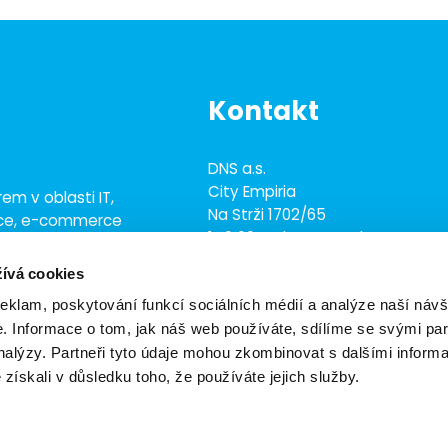
Kontakt
DNS a.s.
City Empiria
em v oblasti IT,
Na Strži 1702/65
ace, e-commerce
140 00 Praha 4 - Nusle
ež 700 odborníky
ívá cookies
+420 703 433 957
dns@dns.cz
reklam, poskytování funkcí sociálních médií a analýze naší návš
 Informace o tom, jak náš web používáte, sdílíme se svými par
analýzy. Partneři tyto údaje mohou zkombinovat s dalšími inform
é získali v důsledku toho, že používáte jejich služby.