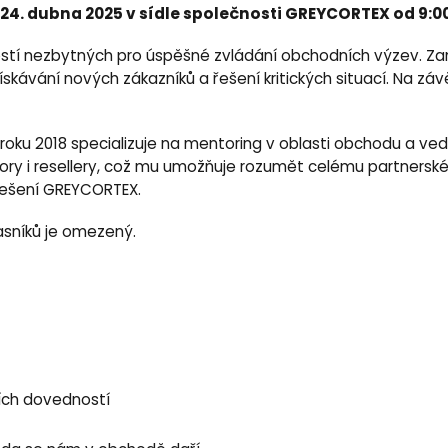
24. dubna 2025 v sídle společnosti GREYCORTEX od 9:00,
tí nezbytných pro úspěšné zvládání obchodních výzev. Zamě
 získávání nových zákazníků a řešení kritických situací. Na
oku 2018 specializuje na mentoring v oblasti obchodu a vede
ributory i resellery, což mu umožňuje rozumět celému partne
řešení GREYCORTEX.
asníků je omezený.
ních dovedností