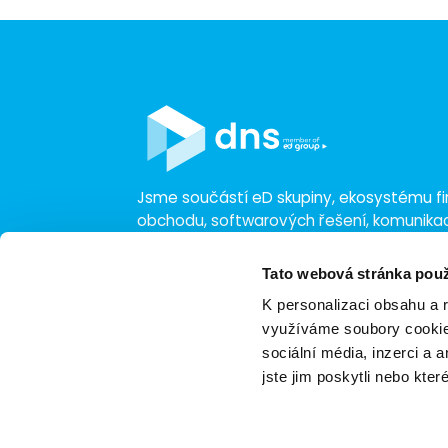
Jsme součástí eD skupiny, ekosystému fir
obchodu, softwarových řešení, komunik
a technologií s 30 lety zkušeností, více n
a tržbami přesahujícími 16 miliard.
Tato webová stránka použ
K personalizaci obsahu a 
využíváme soubory cookie.
sociální média, inzerci a 
jste jim poskytli nebo kter