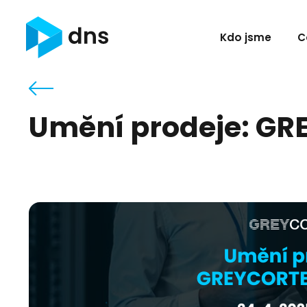
Kdo jsme
C
Umění prodeje: G