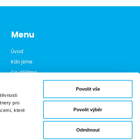
Menu
Úvod
Kdo jsme
Co děláme
Infohub
Povolit vše
Marketplace
těvnosti
tnery pro
Kariéra
Povolit výběr
acemi, které
Kontakty
Odmítnout