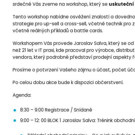
uskuteční 
srdečně Vás zveme na workshop, který se
Tento workshop nabídne osvěžení znalostí a dovednos
strategie pro up-sell a cross-sell, včetně technik pro
včetně reálných příkladů a battle cards.
Workshopem Vás provede Jaroslav Salva, který se od r
než 21 let v IT praxi, kde pracoval pro výrobce, dist
vendora, který podrobně představí prodejní aspekty 
Prosíme o potvrzení Vašeho zájmu o účast, počet úč
Po celou dobu akce bude k dispozici občerstvení.
Agenda:
8:30 – 9:00 Registrace / Snídaně
9:00 – 12: 00 BLOK 1 Jaroslav Salva: Trénink obchod