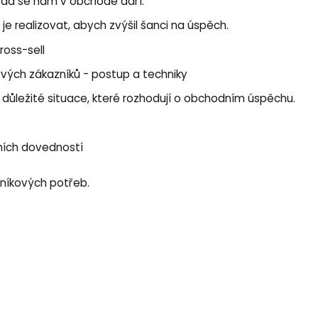
, zda se nám v obchodě daří.
je realizovat, abych zvýšil šanci na úspěch.
ross-sell
ových zákazníků - postup a techniky
t důležité situace, které rozhodují o obchodním úspěchu.
dních dovedností
zníkových potřeb.