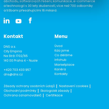
obchodu, softwarových řešení, komunikace, e-commerce
a technologií s 30 lety zkušeností, více než 700 odborníky
a tržbami přesahujícími 16 miliard.
Kontakt
Menu
Úvod
DNS a.s.
Kdo jsme
City Empiria
Co děláme
Na Strži 1702/65
Infohub
140 00 Praha 4 - Nusle
Marketplace
Kariéra
+420 703 433 957
Kontakty
dns@dns.cz
Zásady ochrany osobních údajů
Nastavení cookies
Obchodní podmínky
Ekologické zásady
Ochrana oznamovatelů
Certifikace