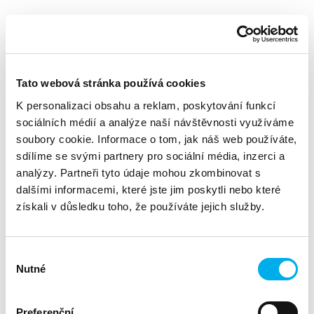
rádi bychom vás pozvali na společnou akci, kterou pořádáme
s NF Společné Kroky.
Pozvali jsme děti z dětského domova Dubá Deštná do Prahy
za sportovním zážitkem a rádi bychom pozvali i vás včetně
Tato webová stránka používá cookies
doprovodu i vašich dětí.
K personalizaci obsahu a reklam, poskytování funkcí
Těšit se můžete nejen na tenis, ale i jiné sportovní aktivity
sociálních médií a analýze naší návštěvnosti využíváme
pro nejmenší, a to vše pod vedením trenérů LOB Bohnice.
soubory cookie. Informace o tom, jak náš web používáte,
Připraveny budou tři kategorie:
sdílíme se svými partnery pro sociální média, inzerci a
• děti do 8 let
analýzy. Partneři tyto údaje mohou zkombinovat s
• děti do 13 let
dalšími informacemi, které jste jim poskytli nebo které
• 14 let a více
získali v důsledku toho, že používáte jejich služby.
Termín: sobota 21/6
Místo: Lob Sports Academy, Bukolská 570, Praha 8 –
Bohnice
Výběr
Nutné
Harmonogram*:
souhlasu
9:30 příchod
10:00 tenisový trénink (trenink bude rozdělen a přizpůsoben
Preferenční