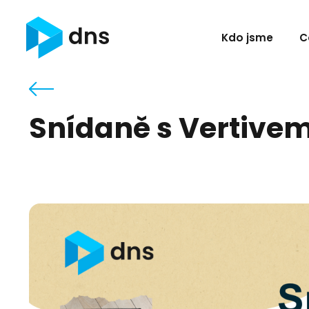
Kdo jsme
C
Snídaně s Vertive