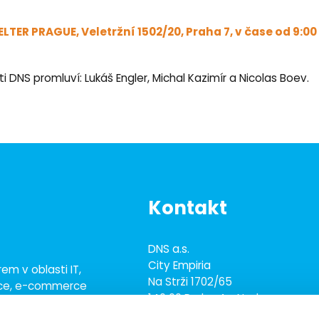
LTER PRAGUE, Veletržní 1502/20, Praha 7, v čase od 9:00 
DNS promluví: Lukáš Engler, Michal Kazimír a Nicolas Boev.
Kontakt
DNS a.s.
City Empiria
em v oblasti IT,
Na Strži 1702/65
ace, e-commerce
140 00 Praha 4 - Nusle
ež 700 odborníky