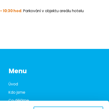
- 10:30 hod
.
Parkování v objektu areálu hotelu
Menu
Úvod
Kdo jsme
Co děláme