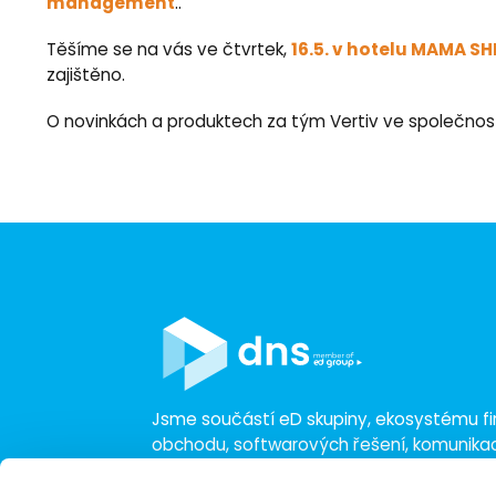
management
..
16.5. v hotelu MAMA SHE
Těšíme se na vás ve čtvrtek,
zajištěno.
O novinkách a produktech za tým Vertiv ve společnosti 
Jsme součástí eD skupiny, ekosystému fir
obchodu, softwarových řešení, komunik
a technologií s 30 lety zkušeností, více n