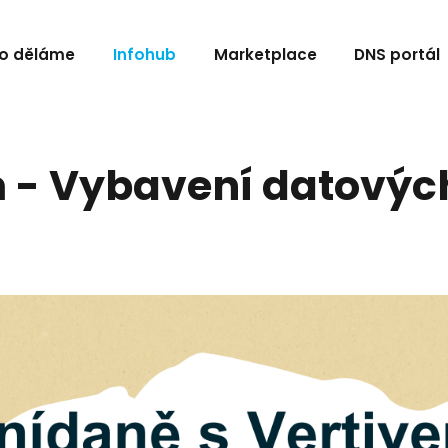
o děláme
Infohub
Marketplace
DNS portál
m - Vybavení datovýc