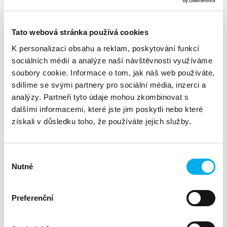
Představíme Vám konkrétní školení pro běžné uživatele, IT
manažery či administrátory a samozřejmě i certifikovaná
školení pro Vás, technologické partnery. V neposlední řadě
Vás seznámíme s možnostmi, jak využít dotačního programu
Tato webová stránka používá cookies
k jejich financování. O reálné zkušenosti s čerpáním dotací a
K personalizaci obsahu a reklam, poskytování funkcí
absolvováním školení se podělí zástupce partnera. Na závěr
sociálních médií a analýze naší návštěvnosti využíváme
si sami na místě otestujete své znalosti kyberbezpečnosti a
dozvíte se, jak jste na tom.
soubory cookie. Informace o tom, jak náš web používáte,
sdílíme se svými partnery pro sociální média, inzerci a
analýzy. Partneři tyto údaje mohou zkombinovat s
Proč byste měli školit své klienty?
dalšími informacemi, které jste jim poskytli nebo které
získali v důsledku toho, že používáte jejich služby.
Společně jim můžeme otevřít nové pohledy na věc, které
zároveň mohou otevřít i nové obchodní příležitosti. Nenechte
si tuto šanci ujít.
Výběr
Nutné
souhlasu
Harmonogram:
Preferenční
Aktuální hrozby a trendy v oblasti kyberbezpečnosti
Kyberbezpečnost z pohledu běžného uživatele či IT