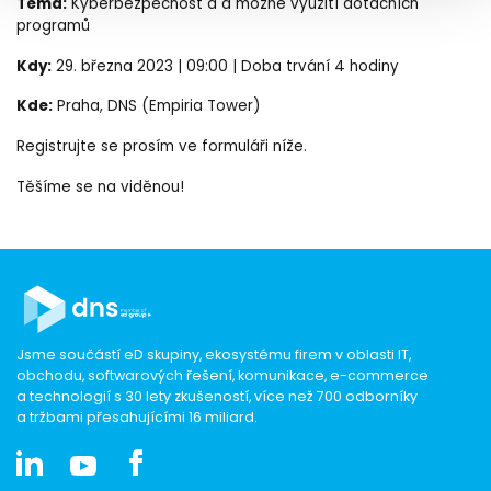
Téma:
Kyberbezpečnost a a možné využití dotačních
programů
Kdy:
29. března 2023 | 09:00 | Doba trvání 4 hodiny
Kde:
Praha, DNS (Empiria Tower)
Registrujte se prosím ve formuláři níže.
Těšíme se na viděnou!
Jsme součástí eD skupiny, ekosystému firem v oblasti IT,
obchodu, softwarových řešení, komunikace, e-commerce
a technologií s 30 lety zkušeností, více než 700 odborníky
a tržbami přesahujícími 16 miliard.