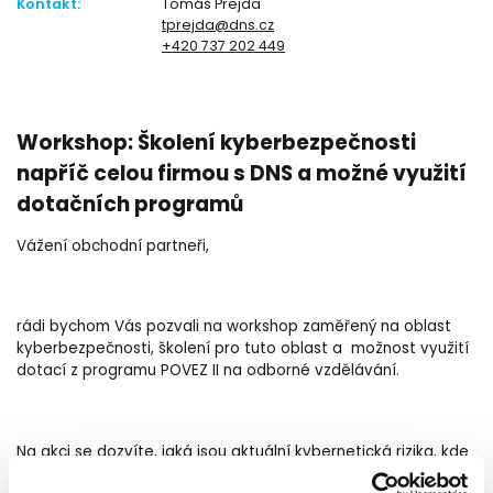
Kontakt:
Tomáš Prejda
tprejda@dns.cz
+420 737 202 449
Workshop: Školení kyberbezpečnosti
napříč celou firmou s DNS a možné využití
dotačních programů
Vážení obchodní partneři,
rádi bychom Vás pozvali na workshop zaměřený na oblast
kyberbezpečnosti, školení pro tuto oblast a možnost využití
dotací z programu POVEZ II na odborné vzdělávání.
Na akci se dozvíte, jaká jsou aktuální kybernetická rizika, kde
jsou největší hrozby a na co by se firmy měli zaměřit.