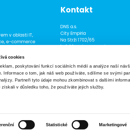
Kontakt
DNS a.s.
City Empiria
em v oblasti IT,
Na Strži 1702/65
ace, e-commerce
140 00 Praha 4 - Nusle
ež 700 odborníky
ívá cookies
+420 703 433 957
dns@dns.cz
reklam, poskytování funkcí sociálních médií a analýze naší návš
 Informace o tom, jak náš web používáte, sdílíme se svými par
analýzy. Partneři tyto údaje mohou zkombinovat s dalšími inform
é získali v důsledku toho, že používáte jejich služby.
vení cookies
Obchodní podmínky
Ekologické zásady
erenční
Statistické
Marketingové