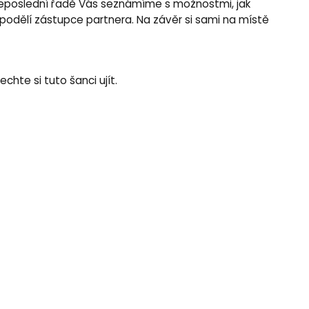
V neposlední řadě Vás seznámíme s možnostmi, jak
 podělí zástupce partnera. Na závěr si sami na místě
hte si tuto šanci ujít.