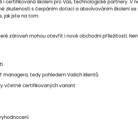
 i certifikovaná školení pro Vás, technologické partnery. 
lné zkušenosti s čerpáním dotací a absolvováním školení se
 jak jste na tom.
é zároveň mohou otevřít i nové obchodní příležitosti. Nenec
ti
IT managera, tedy pohledem Vašich klientů
y včetně certifikovaných variant
, vyhodnocení