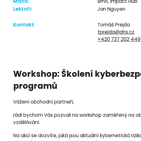
Místo:
Brno, Impact Hub
Lektoři:
Jan Nguyen
Kontakt:
Tomáš Prejda
tprejda@dns.cz
+420 737 202 449
Workshop: Školení kyberbezpe
programů
Vážení obchodní partneři,
rádi bychom Vás pozvali na workshop zaměřený na obl
vzdělávání.
Na akci se dozvíte, jaká jsou aktuální kybernetická riz