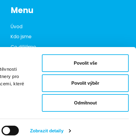
Menu
Úvod
Kdo jsme
Co děláme
Infohub
Povolit vše
Marketplace
těvnosti
tnery pro
Kariéra
Povolit výběr
acemi, které
Kontakty
Odmítnout
Ochrana oznamovatelů
Zobrazit detaily