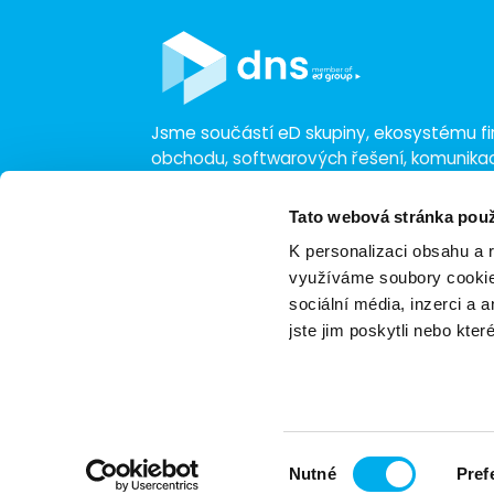
Jsme součástí eD skupiny, ekosystému fir
obchodu, softwarových řešení, komunik
a technologií s 30 lety zkušeností, více n
a tržbami přesahujícími 16 miliard.
Tato webová stránka použ
K personalizaci obsahu a 
využíváme soubory cookie.
sociální média, inzerci a 
jste jim poskytli nebo kter
Zásady ochrany osobních údajů
Nasta
Certifikace
Výběr
Nutné
Pref
souhlasu