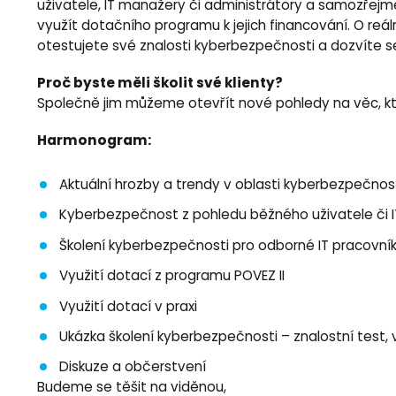
uživatele, IT manažery či administrátory a samozřejmě
využít dotačního programu k jejich financování. O reá
otestujete své znalosti kyberbezpečnosti a dozvíte se,
Proč byste měli školit své klienty?
Společně jim můžeme otevřít nové pohledy na věc, kter
Harmonogram:
Aktuální hrozby a trendy v oblasti kyberbezpečnos
Kyberbezpečnost z pohledu běžného uživatele či 
Školení kyberbezpečnosti pro odborné IT pracovník
Využití dotací z programu POVEZ II
Využití dotací v praxi
Ukázka školení kyberbezpečnosti – znalostní test
Diskuze a občerstvení
Budeme se těšit na viděnou,