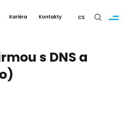
Kariéra
Kontakty
CS
firmou s DNS a
o)