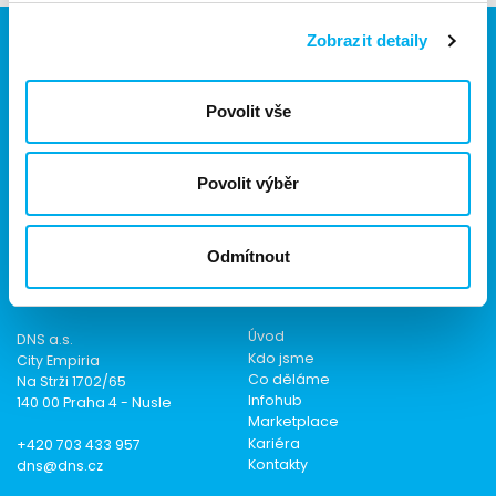
Zobrazit detaily
Povolit vše
Jsme součástí eD skupiny, ekosystému firem v oblasti IT,
obchodu, softwarových řešení, komunikace, e-commerce
a technologií s 30 lety zkušeností, více než 700 odborníky
a tržbami přesahujícími 16 miliard.
Povolit výběr
Odmítnout
Kontakt
Menu
Úvod
DNS a.s.
Kdo jsme
City Empiria
Co děláme
Na Strži 1702/65
Infohub
140 00 Praha 4 - Nusle
Marketplace
Kariéra
+420 703 433 957
Kontakty
dns@dns.cz