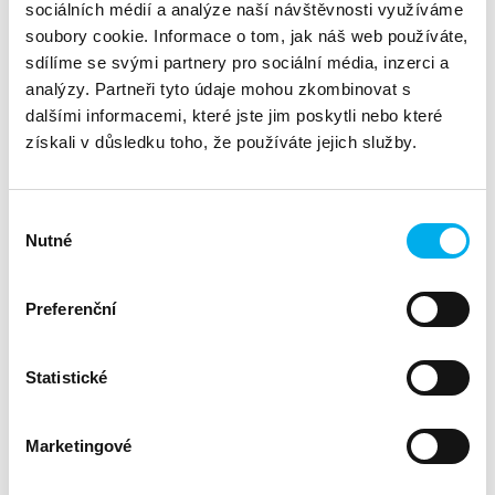
Kontakt:
Adriana Petruláková
sociálních médií a analýze naší návštěvnosti využíváme
apetrulakova@dns.cz
soubory cookie. Informace o tom, jak náš web používáte,
737268504
sdílíme se svými partnery pro sociální média, inzerci a
analýzy. Partneři tyto údaje mohou zkombinovat s
Divize:
Fortinet
dalšími informacemi, které jste jim poskytli nebo které
získali v důsledku toho, že používáte jejich služby.
Seznamte se s Fortinetem. Než se vás na něj zákazník zeptá.
Možná už jste o něm slyšeli. Možná ho zákazníci poptávají. A
Výběr
možná jste jen zvědaví, proč je Fortinet jedním z
Nutné
souhlasu
nejviditelnějších hráčů v oblasti síťové bezpečnosti.
Tenhle webinář je rychlé a praktické seznámení s
Preferenční
technologiemi Fortinet – ideální pro nové partnery, nové
kolegy v týmech nebo pro každého, kdo chce mít jasno v
portfoliu.
Statistické
30. 6. 2026 | 10:00 | online na ZOOM
Krátce a přehledně.
Marketingové