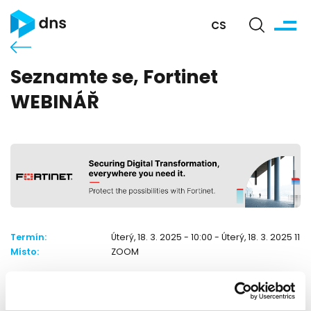
CS
Seznamte se, Fortinet
WEBINÁŘ
Termín:
Úterý, 18. 3. 2025 - 10:00 - Úterý, 18. 3. 2025 11:0
Místo:
ZOOM
Kontakt:
Adriana Petruláková
apetrulakova@dns.cz
737 268 504