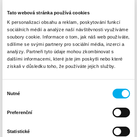
Divize:
Fortinet
Tato webová stránka používá cookies
K personalizaci obsahu a reklam, poskytování funkcí
sociálních médií a analýze naší návštěvnosti využíváme
STAŇTE SE PARTNEREM LÍDRA V OBLASTI IT BEZPEČNOSTI.
soubory cookie. Informace o tom, jak náš web používáte,
Zveme vás na partnerský webinář, kde představíme
sdílíme se svými partnery pro sociální média, inzerci a
špičkového výrobce v oblasti síťové bezpečnosti.
analýzy. Partneři tyto údaje mohou zkombinovat s
dalšími informacemi, které jste jim poskytli nebo které
Účast na webináři je zdarma, neváhejte a přizvěte také své
kolegy – ať už nové členy týmu, nebo ty, kteří se o Fortinet
získali v důsledku toho, že používáte jejich služby.
teprve zajímají.
- Úterý, 18. března od 10:00 -
Výběr
Nutné
ZOOM link bude registrovaným účastníkům zaslán před akcí.
souhlasu
Těšíme se na vás virtuálně,
DNS Cyber Security Tým
Preferenční
_______________________________
Statistické
Fortinet je již více než 20 let hnací silou ve vývoji