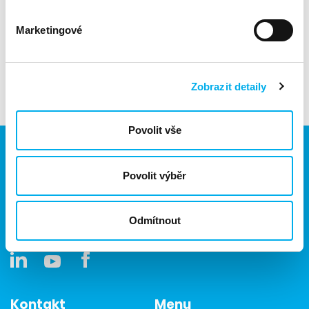
kybernetické bezpečnosti. Nabízí bezpečnostní řešení, která
patří k nejrozšířenějším, nejvíce patentovaným a
Marketingové
nejověřenějším v oboru.
Zobrazit detaily
Povolit vše
Povolit výběr
Jsme součástí eD skupiny, ekosystému firem v oblasti IT,
obchodu, softwarových řešení, komunikace, e-commerce
a technologií s 30 lety zkušeností, více než 700 odborníky
Odmítnout
a tržbami přesahujícími 16 miliard.
Kontakt
Menu