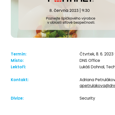
Termín:
Čtvrtek, 8. 6. 2023 
Místo:
DNS Office
Lektoři:
Lukáš Dohnal, Tec
Kontakt:
Adriana Petruláko
apetrulakova@dns
Divize:
Security