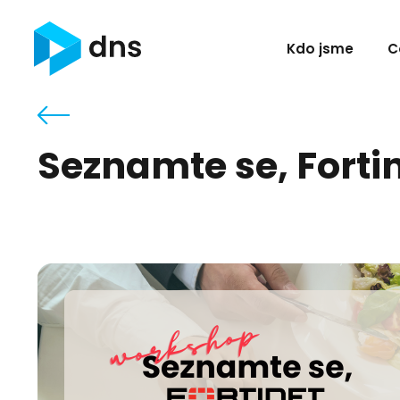
Kdo jsme
C
Seznamte se, Forti