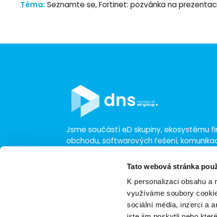
Téma:
Seznamte se, Fortinet: pozvánka na prezentac
Jsme součástí eD skupiny, ekosystému fir
obchodu, softwarových řešení, komunik
a technologií s 30 lety zkušeností, více n
a tržbami přesahujícími 16 miliard.
Tato webová stránka použ
K personalizaci obsahu a 
využíváme soubory cookie.
sociální média, inzerci a 
jste jim poskytli nebo kter