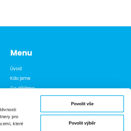
Menu
Úvod
Kdo jsme
Co děláme
Infohub
Povolit vše
Marketplace
těvnosti
tnery pro
Kariéra
Povolit výběr
acemi, které
Kontakty