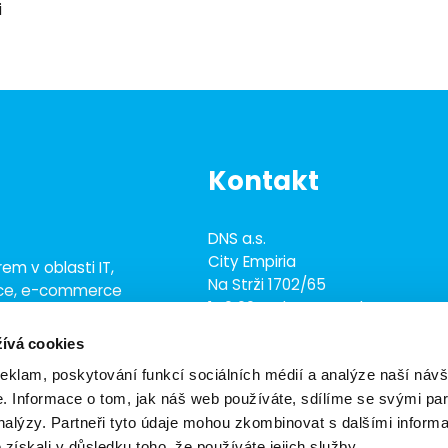
i
Kontakt
DNS a.s.
City Empiria
em v oblasti IT,
Na Strži 1702/65
ace, e-commerce
140 00 Praha 4 - Nusle
ež 700 odborníky
ívá cookies
+420 703 433 957
dns@dns.cz
reklam, poskytování funkcí sociálních médií a analýze naší návš
 Informace o tom, jak náš web používáte, sdílíme se svými par
analýzy. Partneři tyto údaje mohou zkombinovat s dalšími inform
é získali v důsledku toho, že používáte jejich služby.