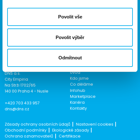
Jsme součástí eD skupiny, ekosystému firem v oblasti IT,
obchodu, softwarových řešení, komunikace, e-commerce
Povolit vše
a technologií s 30 lety zkušeností, více než 700 odborníky
a tržbami přesahujícími 16 miliard.
Povolit výběr
Odmítnout
Kontakt
Menu
Úvod
DNS a.s.
Kdo jsme
City Empiria
Co děláme
Na Strži 1702/65
Infohub
140 00 Praha 4 - Nusle
Marketplace
Kariéra
+420 703 433 957
Kontakty
dns@dns.cz
Zásady ochrany osobních údajů
Nastavení cookies
Obchodní podmínky
Ekologické zásady
Ochrana oznamovatelů
Certifikace