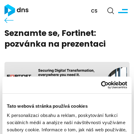
CS
Seznamte se, Fortinet:
pozvánka na prezentaci
Termín:
Úterý, 4. 4. 2023 - 09:00 - Úterý, 4. 4. 2023 11:00
Tato webová stránka používá cookies
Místo:
Sídlo DNS, City Empiria, Na Strži 1702/65, 20. pa
K personalizaci obsahu a reklam, poskytování funkcí
Kontakt:
Adriana Petruláková
sociálních médií a analýze naší návštěvnosti využíváme
apetrulakova@dns.cz
soubory cookie. Informace o tom, jak náš web používáte,