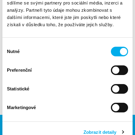
sdílíme se svými partnery pro sociální média, inzerci a
Divize:
Security
analýzy. Partneři tyto údaje mohou zkombinovat s
dalšími informacemi, které jste jim poskytli nebo které
STAŇTE SE PARTNEREM LÍDRA V OBLASTI IT
získali v důsledku toho, že používáte jejich služby.
BEZPEČNOSTI.
dopolední brunch, kde představíme
Zveme vás na
Výběr
špičkového výrobce v oblasti síťové bezpečnosti.
Nutné
souhlasu
v úterý, 4. dubna v sídle společnosti
Těšíme se na Vás
DNS.
Preferenční
Pro více informací o Fortinet technologiích nás
neváhejte
kontaktovat
.
Statistické
Prosíme o registraci, kapacita je omezena.
Marketingové
Zobrazit detaily