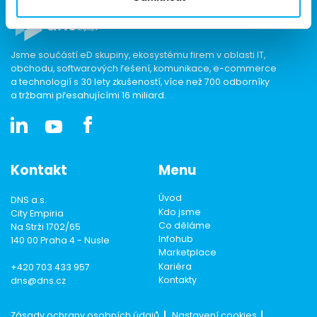
Jsme součástí eD skupiny, ekosystému firem v oblasti IT,
obchodu, softwarových řešení, komunikace, e-commerce
a technologií s 30 lety zkušeností, více než 700 odborníky
a tržbami přesahujícími 16 miliard.
Kontakt
Menu
Úvod
DNS a.s.
Kdo jsme
City Empiria
Co děláme
Na Strži 1702/65
Infohub
140 00 Praha 4 - Nusle
Marketplace
Kariéra
+420 703 433 957
Kontakty
dns@dns.cz
Zásady ochrany osobních údajů
Nastavení cookies