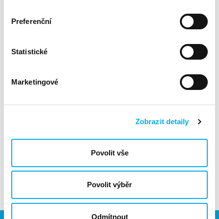
DNS – Phisingová kampaň
Preferenční
Diskuse o metodách a taktikách používaných v
phishingových kampaních, včetně demonstrace útoků
a obranných strategií.
Statistické
Veeam Backup & Replication: Instalace a
implementace
Marketingové
Průvodce instalací a implementací řešení Veeam
Backup & Replication, klíčové komponenty pro
efektivní správu a ochranu dat.
Zobrazit detaily
VMware vSphere: Instalace a implementace
Seznámíme se s procesem instalace a implementace
Povolit vše
VMware vSphere, nezbytného nástroje pro virtualizaci
a správu IT infrastruktury.
Povolit výběr
Odmítnout