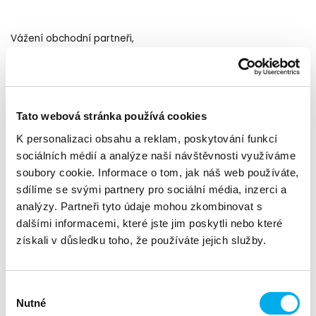
Vážení obchodní partneři,
rádi bychom vás pozvali na
ServiceHub
workshop, který bude
zaměřený na klíčové aspekty kybernetické bezpečnosti a
správy dat. Představíme Vám tak DNS Service Hub, kde
rozšiřujeme nabídku o technické i netechnické služby nad
Tato webová stránka používá cookies
rámec tradiční distribuce. Jsme ideální volbou, pokud
potřebujete rozšířit vaše kompetence nebo kapacity.
K personalizaci obsahu a reklam, poskytování funkcí
5. 6. 2024 od 9:00.
Workshop je plánován na
sociálních médií a analýze naší návštěvnosti využíváme
soubory cookie. Informace o tom, jak náš web používáte,
Program Workshopu:
sdílíme se svými partnery pro sociální média, inzerci a
analýzy. Partneři tyto údaje mohou zkombinovat s
DNS – Penetrační testování interní a externí
dalšími informacemi, které jste jim poskytli nebo které
infrastruktury
získali v důsledku toho, že používáte jejich služby.
Prozkoumáme techniky a nástroje pro penetrační
testování, jak pro interní, tak pro externí infrastrukturu,
s cílem identifikovat a řešit potenciální bezpečnostní
Výběr
slabiny.
Nutné
souhlasu