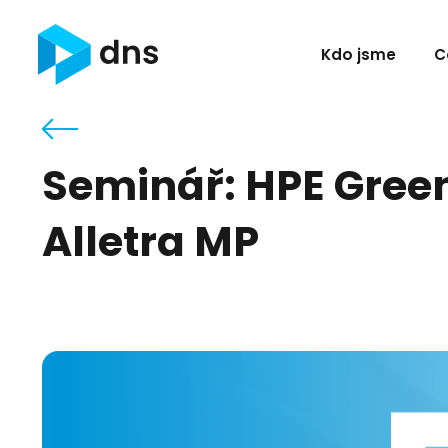
Kdo jsme
C
Seminář: HPE Green
Alletra MP