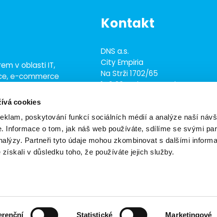
Kontakt
DNS a.s.
City Empiria
em v oblasti IT,
Na Strži 1702/65
ace, e-commerce
140 00 Praha 4 - Nusle
ež 700 odborníky
ívá cookies
+420 703 433 957
dns@dns.cz
reklam, poskytování funkcí sociálních médií a analýze naší návš
 Informace o tom, jak náš web používáte, sdílíme se svými par
analýzy. Partneři tyto údaje mohou zkombinovat s dalšími inform
é získali v důsledku toho, že používáte jejich služby.
vení cookies
Obchodní podmínky
Ekologické zásady
erenční
Statistické
Marketingové