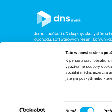
Jsme součástí eD skupiny, ekosystému fir
obchodu, softwarových řešení, komunik
a technologií s 30 lety zkušeností, více n
a tržbami přesahujícími 16 miliard.
Tato webová stránka použ
K personalizaci obsahu a 
využíváme soubory cookie.
sociální média, inzerci a 
jste jim poskytli nebo kter
Zásady ochrany osobních údajů
Nasta
Certifikace
Výběr
Nutné
Pref