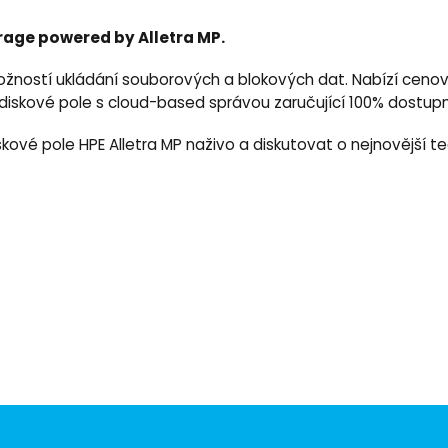
rage powered by Alletra MP.
s možností ukládání souborových a blokových dat. Nabízí cen
 diskové pole s cloud-based správou zaručující 100% dostup
kové pole HPE Alletra MP naživo a diskutovat o nejnovější te