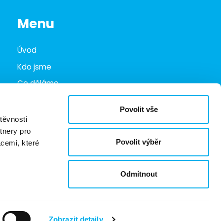
Menu
Úvod
Kdo jsme
Co děláme
Infohub
Povolit vše
Marketplace
těvnosti
tnery pro
Kariéra
Povolit výběr
acemi, které
Kontakty
Odmítnout
Ochrana oznamovatelů
Zobrazit detaily