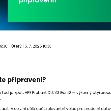
9:30 - Úterý, 15. 7. 2025 10:30
ste připraveni?
at. A teď je zpět. HPE ProLiant DL580 Gen12 — výkonný čtyřpro
.
asadit. A co z ní dělá opět relevantní volbu pro moderní dato