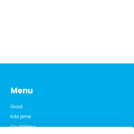
Menu
Úvod
Kdo jsme
Co děláme