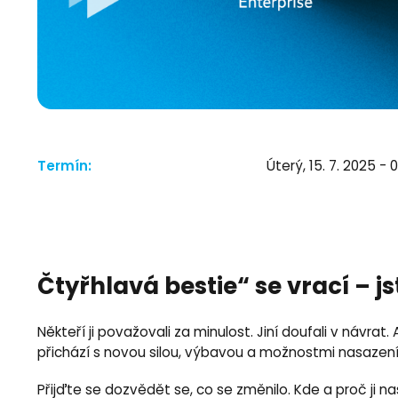
Termín:
Úterý, 15. 7. 2025 - 0
Čtyřhlavá bestie“ se vrací – j
Někteří ji považovali za minulost. Jiní doufali v návr
přichází s novou silou, výbavou a možnostmi nasazení
Přijďte se dozvědět se, co se změnilo. Kde a proč ji n