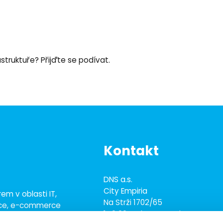
struktuře? Přijďte se podívat.
Kontakt
DNS a.s.
City Empiria
em v oblasti IT,
Na Strži 1702/65
ace, e-commerce
140 00 Praha 4 - Nusle
ež 700 odborníky