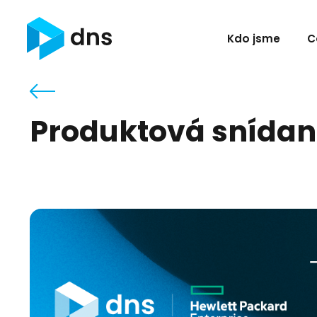
Kdo jsme
C
Produktová snídaně