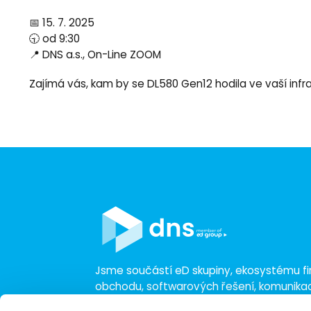
📅 15. 7. 2025
🕤 od 9:30
📍 DNS a.s., On-Line ZOOM
Zajímá vás, kam by se DL580 Gen12 hodila ve vaší infra
Jsme součástí eD skupiny, ekosystému fir
obchodu, softwarových řešení, komunik
a technologií s 30 lety zkušeností, více n