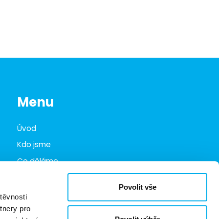
Menu
Úvod
Kdo jsme
Co děláme
Infohub
Povolit vše
Marketplace
těvnosti
tnery pro
Kariéra