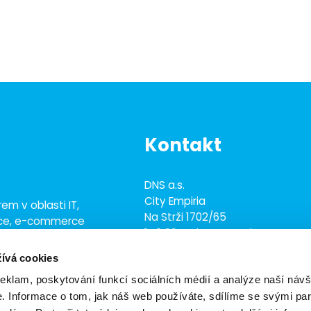
Kontakt
DNS a.s.
City Empiria
em v oblasti IT,
Na Strži 1702/65
ace, e-commerce
140 00 Praha 4 - Nusle
ež 700 odborníky
ívá cookies
+420 703 433 957
dns@dns.cz
reklam, poskytování funkcí sociálních médií a analýze naší návš
 Informace o tom, jak náš web používáte, sdílíme se svými par