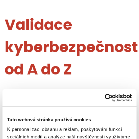
Validace
kyberbezpečnost
od A do Z
Vážení obchodní partneři,
exkluzivní
worskhop "Validace
Zveme Vás na
kyberbezpečnosti od A do Z"
18.
,
který se uskuteční
Tato webová stránka používá cookies
listopadu 2024 od 13:00hodin
v prostorách KC City
K personalizaci obsahu a reklam, poskytování funkcí
Pankrác
- 2.patro, Na Strži 65 / 1702 Praha 4.
sociálních médií a analýze naší návštěvnosti využíváme