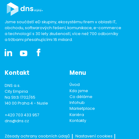
Jsme součástí eD skupiny, ekosystému firem v oblasti IT,
obchodu, softwarových řešení, komunikace, e-commerce
a technologií s 30 lety zkušeností, více než 700 odborníky
a tržbami přesahujícími 16 miliard.
Kontakt
Menu
Úvod
DNS a.s.
Kdo jsme
City Empiria
Co děláme
Na Strži 1702/65
Infohub
140 00 Praha 4 - Nusle
Marketplace
Kariéra
+420 703 433 957
Kontakty
dns@dns.cz
Zásady ochrany osobních údajů
Nastavení cookies