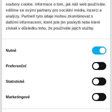
DNS a.s., Jan Váša, Lukáš
Na semináři vás kolegové z
soubory cookie. Informace o tom, jak náš web používáte,
Engler a Robert Klán,
provedou tématy validace
sdílíme se svými partnery pro sociální média, inzerci a
kyberbezpečnosti – od osvědčených i inovativních přístupů,
analýzy. Partneři tyto údaje mohou zkombinovat s
výhod a nevýhod metod, až po praktické kroky a možnosti
řešení.
dalšími informacemi, které jste jim poskytli nebo které
získali v důsledku toho, že používáte jejich služby.
Co Vás čeká?
Výběr
Nutné
souhlasu
Zjistíte, jak si aktuálně stojí kyberbezpečnost vaší
infrastruktury
Naučíte se efektivně prověřovat kvalitu kódu vašich
Preferenční
aplikací a informačních systémů
Dozvíte se, jak se postarat o to, aby hesla vašich
Statistické
uživatelů nebyla snadno prolomena a jejich účty nebyly
vystaveny riziku zcizení
Ukážeme vám, jak během několika kliknutí spustit
Marketingové
penetrační testy či skenování zranitelností a během pár
hodin obdržet přehledný report