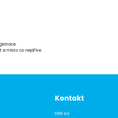
gistrace.
si místo co nejdříve.
Kontakt
DNS a.s.