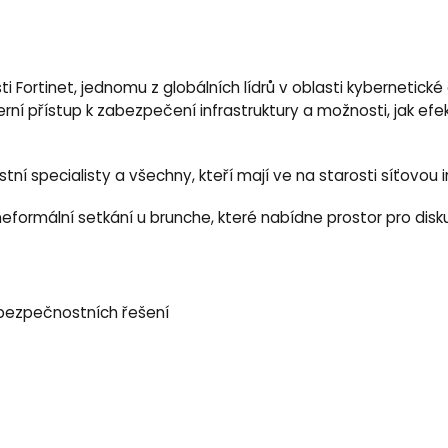
Fortinet, jednomu z globálních lídrů v oblasti kybernetic
í přístup k zabezpečení infrastruktury a možnosti, jak efek
í specialisty a všechny, kteří mají ve na starosti síťovou
mální setkání u brunche, které nabídne prostor pro diskusi
a bezpečnostních řešení