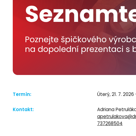
Termín:
Úterý, 21. 7. 2026 
Kontakt:
Adriana Petrulák
apetrulakova@dn
737268504