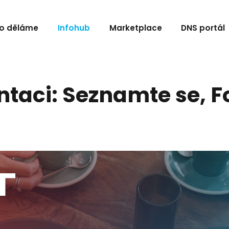
o děláme
Infohub
Marketplace
DNS portál
taci: Seznamte se, Fo