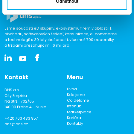
Odmítnout
Jsme součástí eD skupiny, ekosystému firem v oblasti IT,
obchodu, softwarových řešení, komunikace, e-commerce
a technologií s 30 lety zkušeností, více než 700 odborníky
a tržbami přesahujícími 16 miliard.
Kontakt
Menu
Úvod
DNS a.s.
Kdo jsme
City Empiria
Co děláme
Na Strži 1702/65
Infohub
140 00 Praha 4 - Nusle
Marketplace
Kariéra
+420 703 433 957
Kontakty
dns@dns.cz