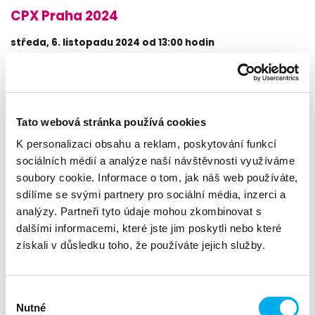
CPX Praha 2024
středa, 6. listopadu 2024 od 13:00 hodin
Vítejte na kyberbezpečnostní akci roku!
Tato webová stránka používá cookies
Zveme Vás na tradiční Check Point eXperience 2024! Stejně
jako v předchozích letech máme pro Vás výjimečnou událost
K personalizaci obsahu a reklam, poskytování funkcí
nabitou informacemi, zábavou, skvělým jídlem a zajímavými
sociálních médií a analýze naší návštěvnosti využíváme
lidmi.
soubory cookie. Informace o tom, jak náš web používáte,
sdílíme se svými partnery pro sociální média, inzerci a
analýzy. Partneři tyto údaje mohou zkombinovat s
Na co se můžete těšit?
dalšími informacemi, které jste jim poskytli nebo které
získali v důsledku toho, že používáte jejich služby.
Inspirativní přednášky od předních odborníků
Ukázky nejnovějších technologií
Síťování s profesionály
Výběr
Nutné
souhlasu