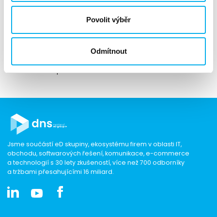
kampaně. Místo tradičních darů věnujeme přispěvek na
výsadbu.
Povolit výběr
Budeme nadšení, pokud se zapojíte i vy. Přidejte se k
nám, přiložte ruku k dílu A pojďme společně udělat
Odmítnout
Česko zelenější.
Těšíme se na společné setkání!
Jsme součástí eD skupiny, ekosystému firem v oblasti IT,
obchodu, softwarových řešení, komunikace, e-commerce
a technologií s 30 lety zkušeností, více než 700 odborníky
a tržbami přesahujícími 16 miliard.