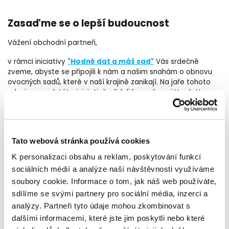
Zasaďme se o lepší budoucnost
Vážení obchodní partneři,
"Hodně dat a máš sad"
v rámci iniciativy
Vás srdečně
zveme, abyste se připojili k nám a našim snahám o obnovu
ovocných sadů, které v naší krajině zanikají. Na jaře tohoto
roku jsme se k této iniciativě přidali k vendorovi Hewlett
Packard Enterprise a již máme za sebou jednu
úspěšnou
výsadbu
. Chtěli jsme si tuto aktivitu nejdříve sami vyzkoušet,
než do ní zapojíme i vás, naše obchodní partnery.
Tato webová stránka používá cookies
Kdy
: 21. listopadu 2024, start v 9:30
K personalizaci obsahu a reklam, poskytování funkcí
sociálních médií a analýze naší návštěvnosti využíváme
soubory cookie. Informace o tom, jak náš web používáte,
sdílíme se svými partnery pro sociální média, inzerci a
analýzy. Partneři tyto údaje mohou zkombinovat s
dalšími informacemi, které jste jim poskytli nebo které