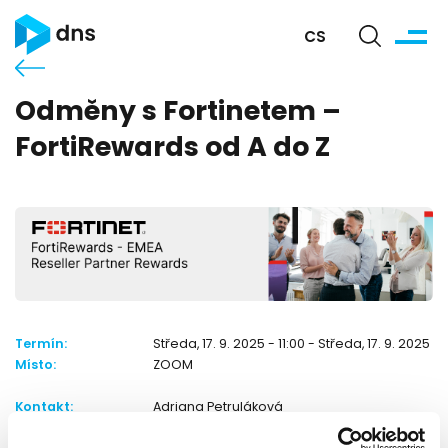
CS
Odměny s Fortinetem –
FortiRewards od A do Z
Termín:
Středa, 17. 9. 2025 - 11:00 - Středa, 17. 9. 2025 12
Místo:
ZOOM
Kontakt:
Adriana Petruláková
apetrulakova@dns.cz
737268504