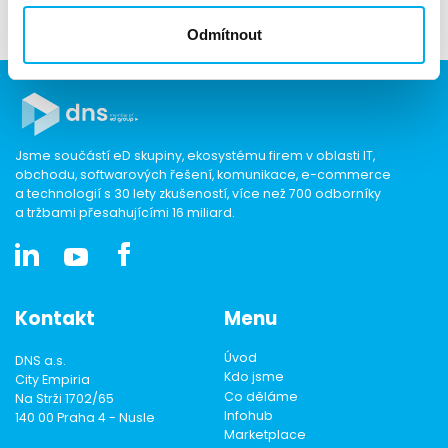
724 222 187, e-mail:tschmidtová@dns.cz
Odmítnout
Jsme součástí eD skupiny, ekosystému firem v oblasti IT,
obchodu, softwarových řešení, komunikace, e-commerce
a technologií s 30 lety zkušeností, více než 700 odborníky
a tržbami přesahujícími 16 miliard.
Kontakt
Menu
Úvod
DNS a.s.
Kdo jsme
City Empiria
Co děláme
Na Strži 1702/65
Infohub
140 00 Praha 4 - Nusle
Marketplace