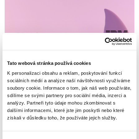
Tato webová stránka používá cookies
Termín:
Středa, 11. 12. 2024 - 11:58
K personalizaci obsahu a reklam, poskytování funkcí
sociálních médií a analýze naší návštěvnosti využíváme
soubory cookie. Informace o tom, jak náš web používáte,
sdílíme se svými partnery pro sociální média, inzerci a
IBM FlashSystem 5300 je moderní diskové řešení s důrazem
analýzy. Partneři tyto údaje mohou zkombinovat s
na výkon, škálovatelnost a ochranu dat.
dalšími informacemi, které jste jim poskytli nebo které
získali v důsledku toho, že používáte jejich služby.
Proč právě FlashSystem 5300?
Skvělý produkt z pohledu ceny a nabízené technologie, který
je postaven na NVM architektuře a vybaven IBM FlashCore