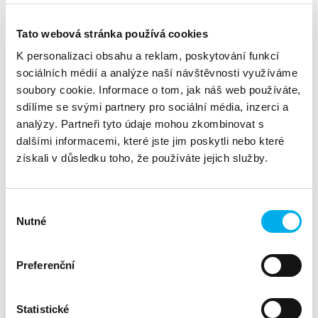
Business a proximity
Wagrain jako jeden z regionů patří do lyžařského areálu
Tato webová stránka používá cookies
Salzburger Sportwelt Amadé. Salzburger Sportwelt Amadé je
jeden z nejdynamičtějších regionů v Alpách s velkým počtem
K personalizaci obsahu a reklam, poskytování funkcí
nejmodernějších lanovek a vleků. Nabízí rozmanitou nabídkou
sociálních médií a analýze naší návštěvnosti využíváme
sjezdovek s tradičními horskými chatami a hotely. Salzburger
soubory cookie. Informace o tom, jak náš web používáte,
Sportwelt Amadé můžeme pro přehlednost rozdělit do pěti
lyžařských regionů: Radstadt-Altenmarkt, Eben im Pongau,
sdílíme se svými partnery pro sociální média, inzerci a
Filzmoos, Flachau-Wagrain-St.Johann a Zauchensee-
analýzy. Partneři tyto údaje mohou zkombinovat s
Flachauwinkel-Kleinarl. Každý lyžař si v oblasti Salzburger
dalšími informacemi, které jste jim poskytli nebo které
Sportwelt Amadé najde pro sebe tu vhodnou sjezdovku.
získali v důsledku toho, že používáte jejich služby.
Salzburger Sportwelt Amadé připravil mírné svahy pro
začátečníky a děti, obtížné FIS sjezdovky pro zdatné lyžaře a
sjezdy hlubokým sněhem pro milovníky freeride jízdy. Velkou
předností jsou bezesporu i moderní sněhová děla, která
Výběr
prodlužují lyžařskou sezonu v oblasti Salzburger Sportwelt
Nutné
souhlasu
Amadé až do pozdního jara.
VŠEOBECNÁ PRAVIDLA
Preferenční
Platnost akce:
1. 4. - 31. 12. 2024
Statistické
Podmínky:
Měřeným ukazatelem je celkový obrat u divize