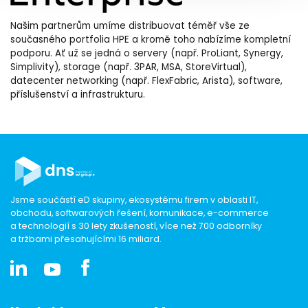
Našim partnerům umíme distribuovat téměř vše ze
současného portfolia HPE a kromě toho nabízíme kompletní
podporu. Ať už se jedná o servery (např. ProLiant, Synergy,
Simplivity), storage (např. 3PAR, MSA, StoreVirtual),
datecenter networking (např. FlexFabric, Arista), software,
příslušenství a infrastrukturu.
Jsme součástí eD skupiny, ekosystému firem v oblasti IT,
obchodu, softwarových řešení, komunikace, e-commerce
a technologií s 30 lety zkušeností, více než 700 odborníky
a tržbami přesahujícími 16 miliard.