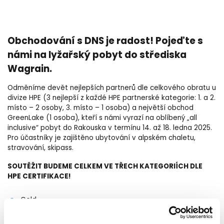
Obchodování s DNS je radost! Pojeďte s
námi na lyžařský pobyt do střediska
Wagrain.
Odměníme devět nejlepších partnerů dle celkového obratu u
divize HPE (3 nejlepší z každé HPE partnerské kategorie: 1. a 2.
místo – 2 osoby, 3. místo – 1 osoba) a největší obchod
GreenLake (1 osoba), kteří s námi vyrazí na oblíbený „all
inclusive“ pobyt do Rakouska v termínu 14. až 18. ledna 2025.
Pro účastníky je zajištěno ubytování v alpském chaletu,
stravování, skipass.
SOUTĚŽIT BUDEME CELKEM VE TŘECH KATEGORIÍCH DLE
HPE CERTIFIKACE!
Gold
Silver