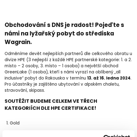
Obchodování s DNS je radost! Pojeďte s
námi na lyžařský pobyt do střediska
Wagrain.
Odměníme devět nejlepších partnerů dle celkového obratu u
divize HPE (3 nejlepší z každé HPE partnerské kategorie: 1. a 2.
místo – 2 osoby, 3. místo – 1 osoba) a největší obchod
GreenLake (1 osoba), kteří s námi vyrazí na oblíbený „all
13. až 16. ledna 2024
inclusive“ pobyt do Rakouska v termínu
.
Pro účastníky je zajištěno ubytování v alpském chaletu,
stravování, skipass.
SOUTĚŽIT BUDEME CELKEM VE TŘECH
KATEGORIÍCH DLE HPE CERTIFIKACE!
Gold
Silver