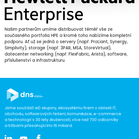
Našim partnerům umíme distribuovat téměř vše ze
současného portfolia HPE a kromě toho nabízíme kompletní
podporu. Ať už se jedná o servery (např. ProLiant, Synergy,
Simplivity), storage (např. 3PAR, MSA, StoreVirtual),
datecenter networking (např. FlexFabric, Arista), software,
příslušenství a infrastrukturu.
Jsme součástí eD skupiny, ekosystému firem v oblasti IT,
obchodu, softwarových řešení, komunikace, e-commerce
a technologií s 30 lety zkušeností, více než 700 odborníky
a tržbami přesahujícími 16 miliard.