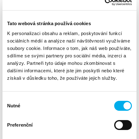
Business a proximity
Kde:
Wagrain jako jeden z regionů patří do lyžařského
areálu Salzburger Sportwelt Amadé. Salzburger Sportwelt
Tato webová stránka používá cookies
Amadé je jeden z nejdynamičtějších regionů v Alpách s
K personalizaci obsahu a reklam, poskytování funkcí
velkým počtem nejmodernějších lanovek a vleků. Nabízí
sociálních médií a analýze naší návštěvnosti využíváme
rozmanitou nabídkou sjezdovek s tradičními horskými
soubory cookie. Informace o tom, jak náš web používáte,
chatami a hotely. Salzburger Sportwelt Amadé můžeme
pro přehlednost rozdělit do pěti lyžařských regionů:
sdílíme se svými partnery pro sociální média, inzerci a
Radstadt-Altenmarkt, Eben im Pongau, Filzmoos,
analýzy. Partneři tyto údaje mohou zkombinovat s
Flachau-Wagrain-St.Johann a Zauchensee-
dalšími informacemi, které jste jim poskytli nebo které
Flachauwinkel-Kleinarl. Každý lyžař si v oblasti Salzburger
získali v důsledku toho, že používáte jejich služby.
Sportwelt Amadé najde pro sebe tu vhodnou sjezdovku.
Salzburger Sportwelt Amadé připravil mírné svahy pro
začátečníky a děti, obtížné FIS sjezdovky pro zdatné
Výběr
lyžaře a sjezdy hlubokým sněhem pro milovníky freeride
Nutné
souhlasu
jízdy. Velkou předností jsou bezesporu i moderní sněhová
děla, která prodlužují lyžařskou sezonu v oblasti
Salzburger Sportwelt Amadé až do pozdního jara.
Preferenční
VŠEOBECNÁ PRAVIDLA