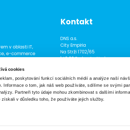
Kontakt
DNS a.s.
City Empiria
em v oblasti IT,
Na Strži 1702/65
ace, e-commerce
140 00 Praha 4 - Nusle
ež 700 odborníky
ívá cookies
+420 703 433 957
dns@dns.cz
reklam, poskytování funkcí sociálních médií a analýze naší návš
 Informace o tom, jak náš web používáte, sdílíme se svými par
analýzy. Partneři tyto údaje mohou zkombinovat s dalšími inform
é získali v důsledku toho, že používáte jejich služby.
vení cookies
Obchodní podmínky
Ekologické zásady