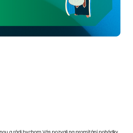
rodinou a rádi bychom Vás pozvali na promítání pohádky