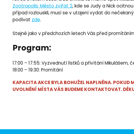
Zootropolis: Město zvířat 2
, kde se Judy a Nick ocitno
případ rozlouskli, musí se v utajení vydat do nečekanýc
podívat
zde
.
Stejně jako v předchozích letech Vás před promítáním
Program:
17:00 – 17:55: Vyzvednutí lístků a přivítání Mikulášem
18:00 – 19:30: Promítání
KAPACITA AKCE BYLA BOHUŽEL NAPLNĚNA. POKUD M
UVOLNĚNÍ MÍSTA VÁS BUDEME KONTAKTOVAT. DĚKU