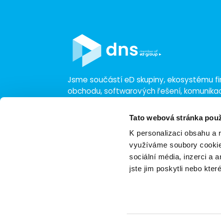
Jsme součástí eD skupiny, ekosystému fir
obchodu, softwarových řešení, komunik
a technologií s 30 lety zkušeností, více n
a tržbami přesahujícími 16 miliard.
Tato webová stránka použ
K personalizaci obsahu a 
využíváme soubory cookie.
sociální média, inzerci a 
jste jim poskytli nebo kter
Zásady ochrany osobních údajů
Nasta
Certifikace