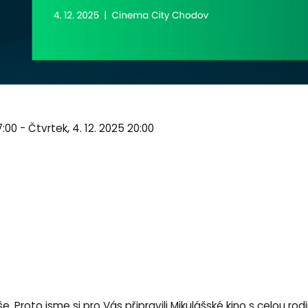
7:00 - Čtvrtek, 4. 12. 2025 20:00
e. Proto jsme si pro Vás připravili Mikulášské kino s celou 