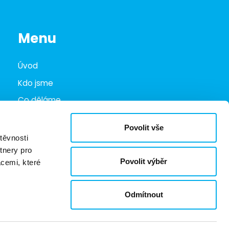
Menu
Úvod
Kdo jsme
Co děláme
Infohub
Povolit vše
Marketplace
těvnosti
tnery pro
Kariéra
Povolit výběr
acemi, které
Kontakty
Odmítnout
Ochrana oznamovatelů