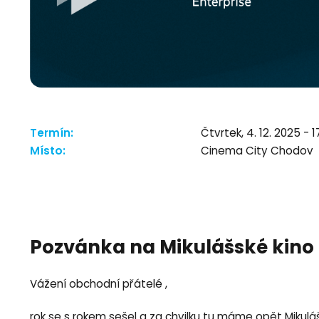
Termín:
Čtvrtek, 4. 12. 2025 - 1
Místo:
Cinema City Chodov
Pozvánka na Mikulášské kino
Vážení obchodní přátelé ,
rok se s rokem sešel a za chvilku tu máme opět Mikuláš