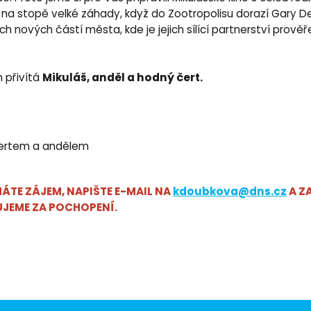
u na stopě velké záhady, když do Zootropolisu dorazí Gary D
h nových částí města, kde je jejich sílící partnerství prověř
Mikuláš, anděl a hodný čert.
 přivítá
, čertem a andělem
ÁTE ZÁJEM, NAPIŠTE E-MAIL NA
kdoubkova@dns.cz
A Z
JEME ZA POCHOPENÍ.