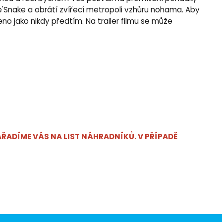
e'Snake a obrátí zvířecí metropoli vzhůru nohama. Aby
eno jako nikdy předtím. Na trailer filmu se může
AŘADÍME VÁS NA LIST NÁHRADNÍKŮ. V PŘÍPADĚ