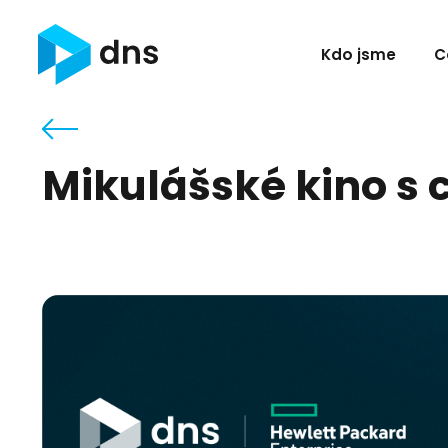
Kdo jsme
C
Mikulášské kino s 