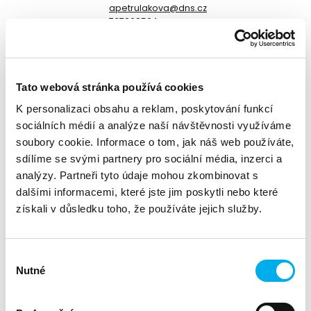
apetrulakova@dns.cz
737268504
Divize:
Fortinet
Tato webová stránka používá cookies
Vážení obchodní partneři,
K personalizaci obsahu a reklam, poskytování funkcí
zveme vás na sérii webinářů, během které vám postupně
sociálních médií a analýze naší návštěvnosti využíváme
představíme kompletní produktové portfolio Fortinet. V
soubory cookie. Informace o tom, jak náš web používáte,
každém webináři se zaměříme na specifické produkty a jejich
sdílíme se svými partnery pro sociální média, inzerci a
výhody, které vám pomohou zefektivnit zabezpečení vaší
infrastruktury. Připojte se k nám a zjistěte, jak můžete zlepšit
analýzy. Partneři tyto údaje mohou zkombinovat s
ochranu vaší organizace s nejmodernějšími bezpečnostními
dalšími informacemi, které jste jim poskytli nebo které
řešeními.
získali v důsledku toho, že používáte jejich služby.
Další session naší série webinářů představí
produkty FortiManager, FortiAnalyzer, FortiSIEM a
FortiSOAR. Řešení, která slouží ke komplexní správě, analýze,
Výběr
detekci a automatizaci bezpečnostních událostí v síťovém
Nutné
souhlasu
prostředí.