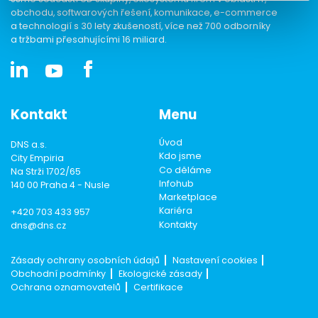
obchodu, softwarových řešení, komunikace, e-commerce
a technologií s 30 lety zkušeností, více než 700 odborníky
a tržbami přesahujícími 16 miliard.
Kontakt
Menu
Úvod
DNS a.s.
Kdo jsme
City Empiria
Co děláme
Na Strži 1702/65
Infohub
140 00 Praha 4 - Nusle
Marketplace
Kariéra
+420 703 433 957
Kontakty
dns@dns.cz
Zásady ochrany osobních údajů
Nastavení cookies
Obchodní podmínky
Ekologické zásady
Ochrana oznamovatelů
Certifikace