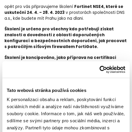
Fortinet NSE4, které se
opět pro vás připravujeme školení
uskuteční 24. 4. – 28. 4. 2023
v prostorách společnosti DNS
a.s., kde budete mít Prahu jako na dlani.
Školení je určeno pro všechny kdo potřebují získat
znalosti a dovednosti z oblasti doporučených
konfigurací a bezpečnostních doporučení, jak pracovat
s pokročilým síťovým firewallem FortiGate.
Školení je koncipováno, jako příprava na certifikaci
Fortinet NSE4 a je určeno pro všechny administrátory a
technické pracovníky, kteří potřebují prohloubit znalosti,
nebo s technologií Fortinet teprve začínají.
V průběhu pětidenního školení si budete moci teoretické
Tato webová stránka používá cookies
znalosti a informace vyzkoušet a prakticky nastavit v našem
labu. Školení je připraveno pro max. 8 účastníků, tak aby byl
K personalizaci obsahu a reklam, poskytování funkcí
zajištěn individuální přístup lektora.
sociálních médií a analýze naší návštěvnosti využíváme
soubory cookie. Informace o tom, jak náš web používáte,
Obsah a náplň školení:
sdílíme se svými partnery pro sociální média, inzerci a
analýzy. Partneři tyto údaje mohou zkombinovat s
Introduction and Initial Configuration