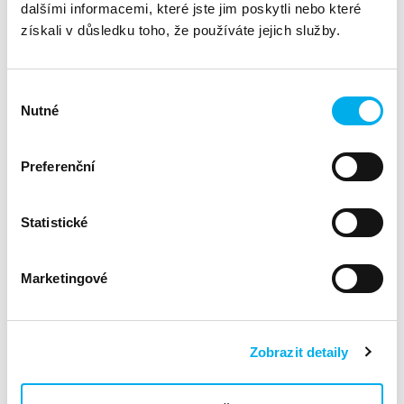
dalšími informacemi, které jste jim poskytli nebo které
Security Fabric
získali v důsledku toho, že používáte jejich služby.
Firewall Policies
Network Address Translation (NAT)
Výběr
Firewall Authentication
Nutné
souhlasu
Logging and Monitoring
Certificate Operations
Preferenční
Web Filtering
Application Control
Statistické
Antivirus
Intrusion Prevention and Denial of Service
Marketingové
SSL VPN
Routing
Virtual Domains
Zobrazit detaily
Fortinet Single Sign-On
ZTNA