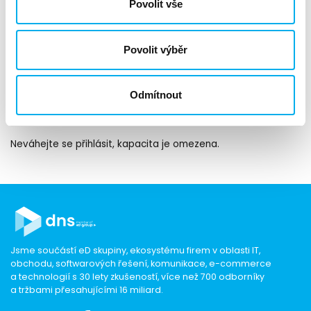
Povolit vše
SSL VPN
IPsec VPN
Povolit výběr
High Availability
Diagnostics
Těší se na vás naši certifikovaní lektoři Lukáš Dohnal (NSE1,
Odmítnout
NSE2, NSE3, NSE4, NSE5 a NSE7) a Pavel Mixán (NSE1, NSE2,
NSE3, NSE4, NSE7).
Neváhejte se přihlásit, kapacita je omezena.
Jsme součástí eD skupiny, ekosystému firem v oblasti IT,
obchodu, softwarových řešení, komunikace, e-commerce
a technologií s 30 lety zkušeností, více než 700 odborníky
a tržbami přesahujícími 16 miliard.