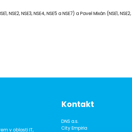
NSE1, NSE2, NSE3, NSE4, NSE5 a NSE7) a Pavel Mixán (NSE1, NSE2,
Kontakt
DNS a.s.
City Empiria
em v oblasti IT,