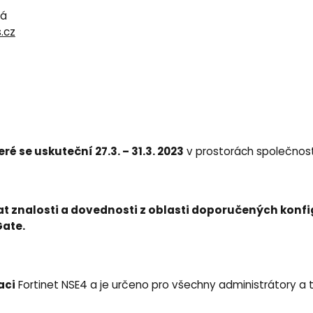
vá
.cz
ré se uskuteční 27.3. – 31.3. 2023
v prostorách společnosti
kat znalosti a dovednosti z oblasti doporučených konf
Gate.
aci
Fortinet NSE4 a je určeno pro všechny administrátory a t