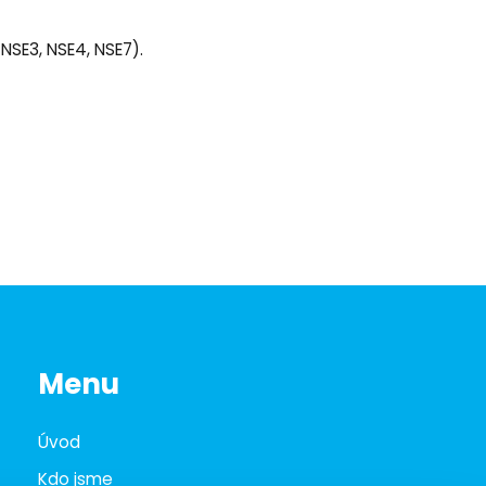
 NSE3, NSE4, NSE7).
Menu
Úvod
Kdo jsme