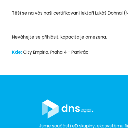
Těší se na vás naši certifikovaní lektoři Lukáš Dohnal (
Neváhejte se přihlásit, kapacita je omezena.
Kde:
City Empiria, Praha 4 - Pankrác
Jsme součástí eD skupiny, ekosystému fir