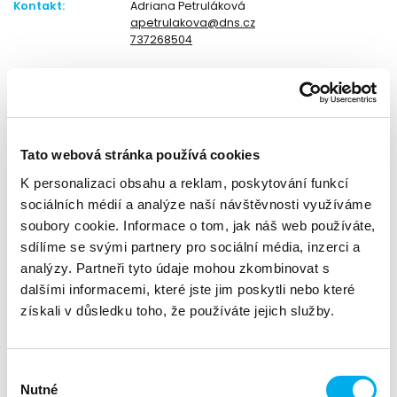
Kontakt:
Adriana Petruláková
apetrulakova@dns.cz
737268504
Divize:
Fortinet
Školení pro nové správce produktu FortiGate
Tato webová stránka používá cookies
Toto školení je určeno pro nové správce bezpečnostních
bran výrobce Fortinet a produktů FortiGate. Cílem školení je
K personalizaci obsahu a reklam, poskytování funkcí
představit samotný produkt, správu a bezpečnostní
sociálních médií a analýze naší návštěvnosti využíváme
koncepty, které řešení poskytuje.
soubory cookie. Informace o tom, jak náš web používáte,
sdílíme se svými partnery pro sociální média, inzerci a
Školení kombinuje teoretické základy s praktickými ukázkami,
analýzy. Partneři tyto údaje mohou zkombinovat s
během kterých si účastníci vyzkouší konfiguraci a správu
systému v reálném prostředí.
dalšími informacemi, které jste jim poskytli nebo které
získali v důsledku toho, že používáte jejich služby.
Cena školení: 15.000 Kč + Dph / osoba
Obsah školení:
Výběr
Nutné
Základní administrátorské zaškolení na FortiGate
souhlasu