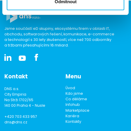
Odmítnout
Jsme součástí eD skupiny, ekosystému firem v oblasti IT,
obchodu, softwarových řešení, komunikace, e-commerce
a technologií s 30 lety zkušeností, více než 700 odborníky
a tržbami přesahujícími 16 miliard.
Kontakt
Menu
Úvod
DNS a.s.
Kdo jsme
City Empiria
Co děláme
Na Strži 1702/65
Infohub
140 00 Praha 4 - Nusle
Marketplace
Kariéra
+420 703 433 957
Kontakty
dns@dns.cz