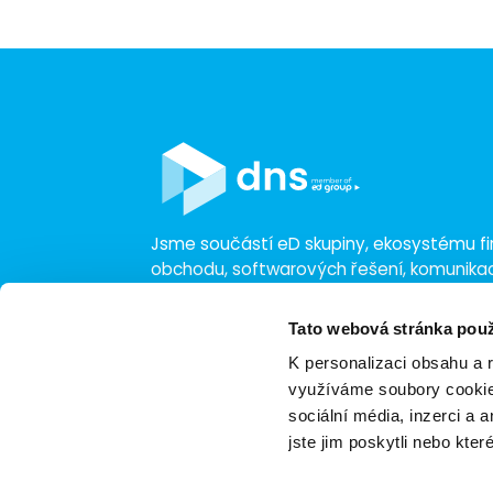
Jsme součástí eD skupiny, ekosystému fir
obchodu, softwarových řešení, komunik
a technologií s 30 lety zkušeností, více n
a tržbami přesahujícími 16 miliard.
Tato webová stránka použ
K personalizaci obsahu a 
využíváme soubory cookie.
sociální média, inzerci a 
jste jim poskytli nebo kter