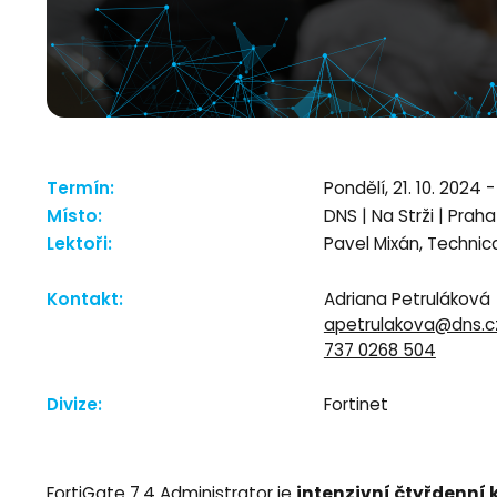
Termín:
Pondělí, 21. 10. 2024 
Místo:
DNS | Na Strži | Prah
Lektoři:
Pavel Mixán, Technic
Kontakt:
Adriana Petruláková
apetrulakova@dns.c
737 0268 504
Divize:
Fortinet
intenzivní čtyřdenní 
FortiGate 7.4 Administrator je