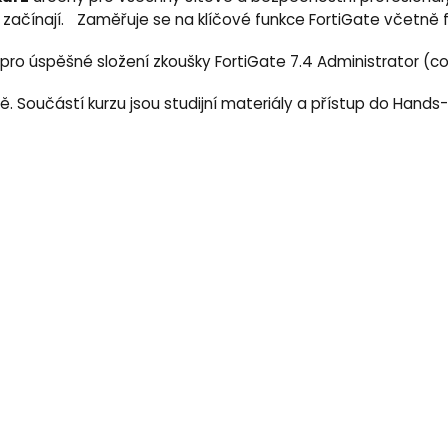
začínají. Zaměřuje se na klíčové funkce FortiGate včetně fire
 pro úspěšné složení zkoušky FortiGate 7.4 Administrator (cor
ně. Součástí kurzu jsou studijní materiály a přístup do Hand