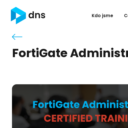
Kdo jsme
C
FortiGate Administ