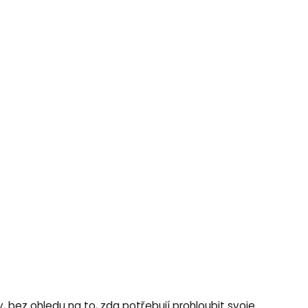
 bez ohledu na to, zda potřebují prohloubit svoje