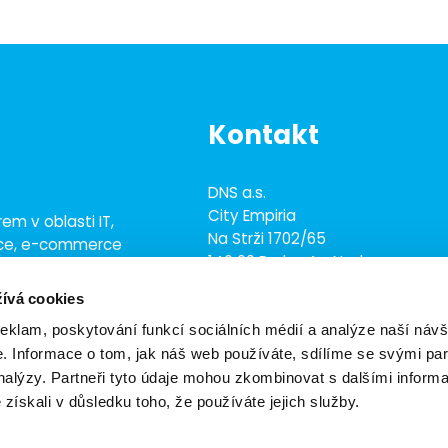
Kontakt
DNS a.s.
City Empiria
em v oblasti IT,
Na Strži 1702/65
ace, e-commerce
140 00 Praha 4 - Nusle
ež 700 odborníky
ívá cookies
+420 703 433 957
dns@dns.cz
reklam, poskytování funkcí sociálních médií a analýze naší návš
 Informace o tom, jak náš web používáte, sdílíme se svými par
analýzy. Partneři tyto údaje mohou zkombinovat s dalšími inform
é získali v důsledku toho, že používáte jejich služby.