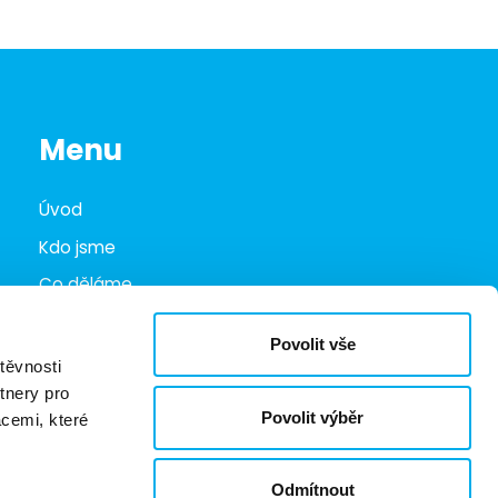
Menu
Úvod
Kdo jsme
Co děláme
Infohub
Povolit vše
Marketplace
těvnosti
tnery pro
Kariéra
Povolit výběr
acemi, které
Kontakty
Odmítnout