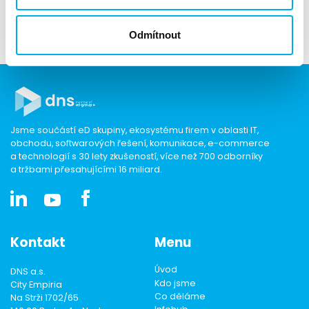
apetrulakova@dns.cz
Odmítnout
Jsme součástí eD skupiny, ekosystému firem v oblasti IT,
obchodu, softwarových řešení, komunikace, e-commerce
a technologií s 30 lety zkušeností, více než 700 odborníky
a tržbami přesahujícími 16 miliard.
Kontakt
Menu
Úvod
DNS a.s.
Kdo jsme
City Empiria
Co děláme
Na Strži 1702/65