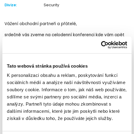
Divize:
Security
Vážení obchodní partneři a přátelé,
srdečně vás zveme na celodenní konferenci kde vám opět
představíme novinky a trendy společnosti Entrust.
Čtvrtek, 12. října 2023
Tato webová stránka používá cookies
Art Gallery Černá Labuť
K personalizaci obsahu a reklam, poskytování funkcí
sociálních médií a analýze naší návštěvnosti využíváme
9:00 - 16:00
soubory cookie. Informace o tom, jak náš web používáte,
sdílíme se svými partnery pro sociální média, inzerci a
analýzy. Partneři tyto údaje mohou zkombinovat s
Agenda:
dalšími informacemi, které jste jim poskytli nebo které
získali v důsledku toho, že používáte jejich služby.
Entrust Zero Trust including Post Quantum
Entrust PKI