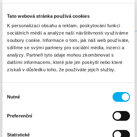
kdoubkova@dns.cz
Tato webová stránka používá cookies
K personalizaci obsahu a reklam, poskytování funkcí
_____________________________________________________________
sociálních médií a analýze naší návštěvnosti využíváme
Vážení obchodní partneři,
soubory cookie. Informace o tom, jak náš web používáte,
srdečně vás zveme na naši poslední produktovou snídani
sdílíme se svými partnery pro sociální média, inzerci a
30. června.
před letními prázdninami, která se uskuteční
analýzy. Partneři tyto údaje mohou zkombinovat s
dalšími informacemi, které jste jim poskytli nebo které
Uvařte si ranní kávu a připojte se k nám na online setkání,
HPE ProLiant
kde vám představíme novou generaci serverů
získali v důsledku toho, že používáte jejich služby.
Compute DL340 a DL340e s procesory Intel a novinky ze
světa serverových řešení.
Výběr
Na co se zaměříme?
Nutné
souhlasu
Co nového přinášejí nové řady DL serverů
Preferenční
Jaké jsou možnosti konfigurace a rozšíření
Pro jaké scénáře a prostředí jsou ideální
Statistické
Praktická doporučení pro nasazení u zákazníků