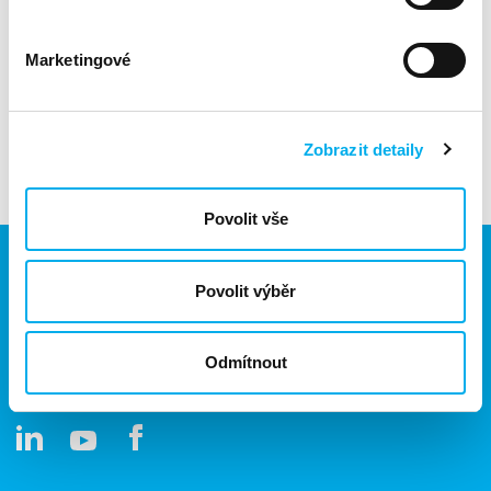
Kdy a kde?
Marketingové
📅 30. června 2026
📍 On-line Teams
Těšíme se na virtuální setkání s vámi a na společné
Zobrazit detaily
zakončení produktových snídaní před letní přestávkou.
Povolit vše
Povolit výběr
Jsme součástí eD skupiny, ekosystému firem v oblasti IT,
obchodu, softwarových řešení, komunikace, e-commerce
Odmítnout
a technologií s 30 lety zkušeností, více než 700 odborníky
a tržbami přesahujícími 16 miliard.