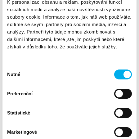
apetrulakova@dns.cz
K personalizaci obsahu a reklam, poskytování funkcí
sociálních médií a analýze naší návštěvnosti využíváme
Divize:
Security
soubory cookie. Informace o tom, jak náš web používáte,
sdílíme se svými partnery pro sociální média, inzerci a
analýzy. Partneři tyto údaje mohou zkombinovat s
Vážení partneři,
dalšími informacemi, které jste jim poskytli nebo které
zveme vás na přínosný webinář, kde představíme kompletní
získali v důsledku toho, že používáte jejich služby.
portfolio divize Security a profesní služby DNS.
Agenda:
Výběr
Nutné
souhlasu
Portfolio DNS Security – Kompletní digitální zabezpečení
pro vaše klienty
Preferenční
Představujeme profesní služby DNS – ServiceHUB
Seznamte se, PumpEdu – Vzdělávací platforma od DNS
Statistické
Těšíme se na vás virtuálně.
Marketingové
Tým Security DNS