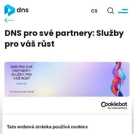
CS
DNS pro své partnery: Služby
pro váš růst
Termín:
Čtvrtek, 29. 6. 2023 - 11:30 - Čtvrtek, 29. 6. 2023 
Místo:
On-line
Tato webová stránka používá cookies
Kontakt:
Adriana Petruláková