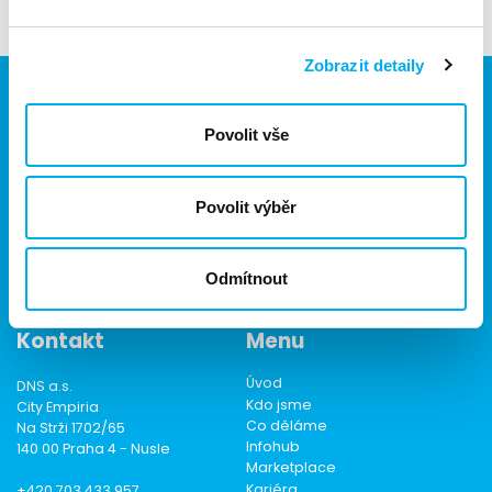
Zobrazit detaily
Povolit vše
Jsme součástí eD skupiny, ekosystému firem v oblasti IT,
obchodu, softwarových řešení, komunikace, e-commerce
a technologií s 30 lety zkušeností, více než 700 odborníky
Povolit výběr
a tržbami přesahujícími 16 miliard.
Odmítnout
Kontakt
Menu
Úvod
DNS a.s.
Kdo jsme
City Empiria
Co děláme
Na Strži 1702/65
Infohub
140 00 Praha 4 - Nusle
Marketplace
Kariéra