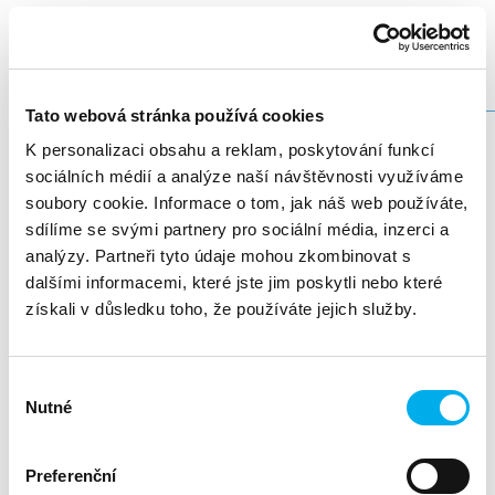
HPE VM Essentials
_____________________________________________________________
Tato webová stránka používá cookies
Dovolujeme si Vás pozvat na workshop zaměřený na
HPE VM Essentials
představení nové virtualizační platformy
,
K personalizaci obsahu a reklam, poskytování funkcí
který se bude konat 18. února. Budete mít možnost vidět
sociálních médií a analýze naší návštěvnosti využíváme
platformu v akci, což vám poskytne lepší porozumění její
soubory cookie. Informace o tom, jak náš web používáte,
funkčnosti. Uvidíte, jaké nové technologie a řešení přináší
sdílíme se svými partnery pro sociální média, inzerci a
HPE VM Essentials.
analýzy. Partneři tyto údaje mohou zkombinovat s
Agenda:
dalšími informacemi, které jste jim poskytli nebo které
získali v důsledku toho, že používáte jejich služby.
Přehled klíčových vlastností platformy HPE VM Essentials
(běh VM s vysokou dostupnost, ochrana dat a jednotný
management)
Výběr
Nutné
Prezentace technologií stojících za řešením
souhlasu
Diskuze o licencování a možnostech implementace
Reálná ukázka řešení
Preferenční