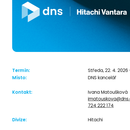
Termín:
Středa, 22. 4. 2026 
Místo:
DNS kancelář
Kontakt:
Ivana Matoušková
imatouskova@dns.
724 222 174
Divize:
Hitachi