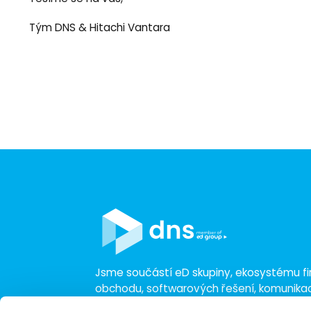
Tým DNS & Hitachi Vantara
Jsme součástí eD skupiny, ekosystému fir
obchodu, softwarových řešení, komunik
a technologií s 30 lety zkušeností, více n