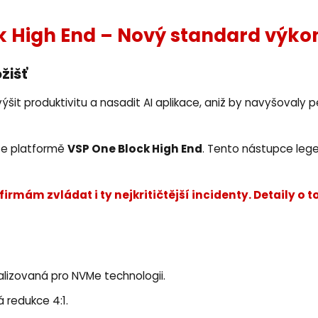
k High End – Nový standard výkon
žišť
zvýšit produktivitu a nasadit AI aplikace, aniž by navyšovaly
VSP One Block High End
se platformě
. Tento nástupce lege
 firmám zvládat i ty nejkritičtější incidenty. Detaily
alizovaná pro NVMe technologii.
 redukce 4:1.