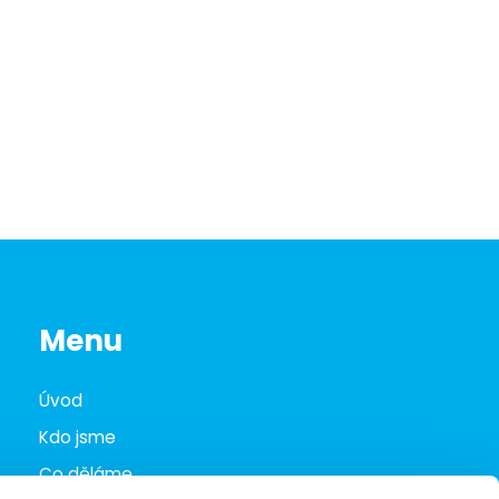
Menu
Úvod
Kdo jsme
Co děláme