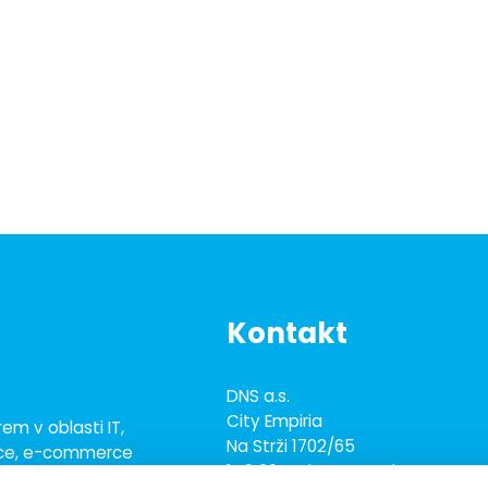
Kontakt
DNS a.s.
City Empiria
em v oblasti IT,
Na Strži 1702/65
ace, e-commerce
140 00 Praha 4 - Nusle
ež 700 odborníky