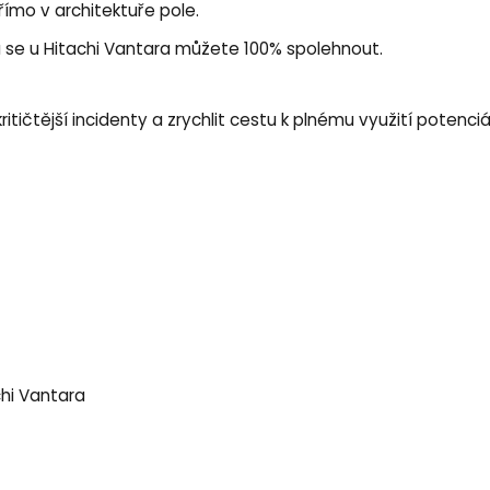
ímo v architektuře pole.
ou se u Hitachi Vantara můžete 100% spolehnout.
kritičtější incidenty a zrychlit cestu k plnému využití potenciál
chi Vantara