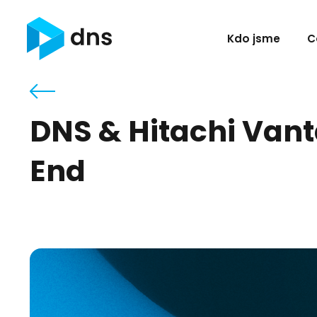
Kdo jsme
C
DNS & Hitachi Van
End