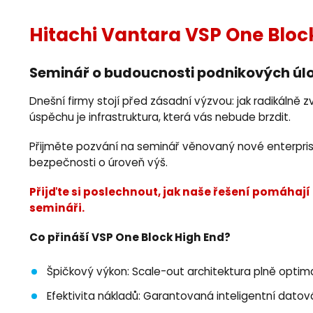
Hitachi Vantara VSP One Bloc
Seminář o budoucnosti podnikových úlo
Dnešní firmy stojí před zásadní výzvou: jak radikálně 
úspěchu je infrastruktura, která vás nebude brzdit.
Přijměte pozvání na seminář věnovaný nové enterpri
bezpečnosti o úroveň výš.
Přijďte si poslechnout, jak naše řešení pomáhají
semináři.
Co přináší VSP One Block High End?
Špičkový výkon: Scale-out architektura plně optim
Efektivita nákladů: Garantovaná inteligentní datová