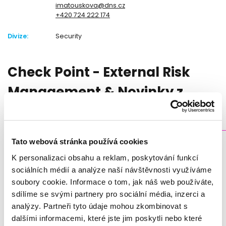
imatouskova@dns.cz
+420 724 222 174
Divize:
Security
Check Point - External Risk
Management & Novinky z
EMEA CPX2025
_____________________________________________________________
Tato webová stránka používá cookies
S potěšením vás zveme na worskshop zaměřený na
představení ERM + TI platformy Cyberint od společnosti
K personalizaci obsahu a reklam, poskytování funkcí
Attack
Check Point a jejích klíčových modulů, jako jsou
sociálních médií a analýze naší návštěvnosti využíváme
Surface Management
Brand protection.
a
Během této
soubory cookie. Informace o tom, jak náš web používáte,
akce vás také seznamíme s novinkami a trendy, které byly
sdílíme se svými partnery pro sociální média, inzerci a
EMEA CPX2025
představeny na vídeňské konferenci
.
analýzy. Partneři tyto údaje mohou zkombinovat s
dalšími informacemi, které jste jim poskytli nebo které