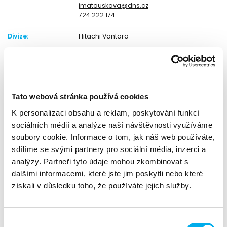
imatouskova@dns.cz
724 222 174
Divize:
Hitachi Vantara
Brunch s Hitachi Vantara: Novinky & VSP představení
portfolia
Přijměte pozvání na neformální brunch, kde vám
Tato webová stránka používá cookies
představíme nejnovější promo akci VSP One Fast Start a VSP
K personalizaci obsahu a reklam, poskytování funkcí
řešení z portfolia Hitachi Vantara.
sociálních médií a analýze naší návštěvnosti využíváme
Harmonogram akce:
soubory cookie. Informace o tom, jak náš web používáte,
sdílíme se svými partnery pro sociální média, inzerci a
9:30 - 10:00
Registrace
analýzy. Partneři tyto údaje mohou zkombinovat s
dalšími informacemi, které jste jim poskytli nebo které
10:00 - 10:30
Promo akce VSP One Fast Start & Novinky
& VSP řešení - Lukáš Bělovský, Presales Consultant,
získali v důsledku toho, že používáte jejich služby.
Hitachi Vantara
10:30 - 11:00
Představení ServiceHUB - Patrik Drastich
Výběr
11:00 - 11.30
Networking