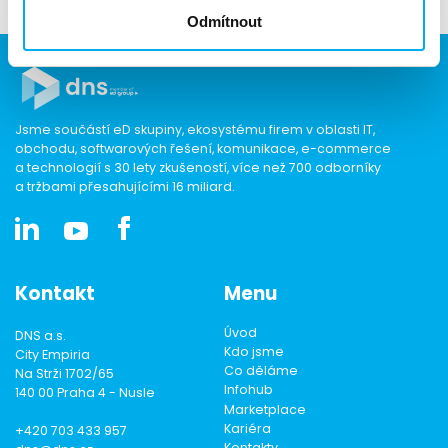
Odmítnout
Jsme součástí eD skupiny, ekosystému firem v oblasti IT,
obchodu, softwarových řešení, komunikace, e-commerce
a technologií s 30 lety zkušeností, více než 700 odborníky
a tržbami přesahujícími 16 miliard.
Kontakt
Menu
Úvod
DNS a.s.
Kdo jsme
City Empiria
Co děláme
Na Strži 1702/65
Infohub
140 00 Praha 4 - Nusle
Marketplace
Kariéra
+420 703 433 957