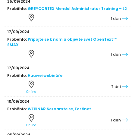
25/09/2024
Proběhlo:
GREYCORTEX Mendel Administrator Training – L2
1 den
17/09/2024
Proběhlo:
Připojte se k nám a objevte svět OpenText™
SMAX
1 den
17/09/2024
Proběhlo:
Huawei webináře
7 dní
Online
10/09/2024
Proběhlo:
WEBINÁŘ Seznamte se, Fortinet
1 den
Online