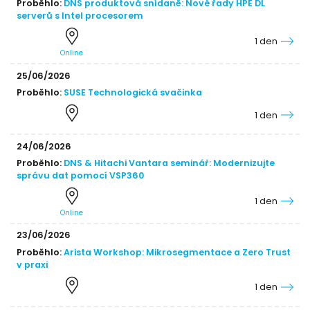
Proběhlo:
DNS produktová snídaně: Nové řady HPE DL
serverů s Intel procesorem
1 den
Online
25/06/2026
Proběhlo:
SUSE Technologická svačinka
1 den
24/06/2026
Proběhlo:
DNS & Hitachi Vantara seminář: Modernizujte
správu dat pomocí VSP360
1 den
Online
23/06/2026
Proběhlo:
Arista Workshop: Mikrosegmentace a Zero Trust
v praxi
1 den