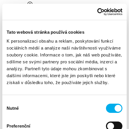
1 den
Online
10/06/2025
Proběhlo:
Webinář - Offensive Security Manager:
Tato webová stránka používá cookies
Předvídejte útok. Zastavte ho dřív, než začne.
K personalizaci obsahu a reklam, poskytování funkcí
1 den
sociálních médií a analýze naší návštěvnosti využíváme
Online
soubory cookie. Informace o tom, jak náš web používáte,
05/06/2025
sdílíme se svými partnery pro sociální média, inzerci a
Proběhlo:
Produktová snídaně: HPE ProLiant DL380 Gen12 o
analýzy. Partneři tyto údaje mohou zkombinovat s
něco detailněji
dalšími informacemi, které jste jim poskytli nebo které
1 den
získali v důsledku toho, že používáte jejich služby.
Online
02/06/2025
Výběr
Proběhlo:
FortiGate Administrator CERTIFIED TRAINING
6/2025
Nutné
souhlasu
4 dny / 67.000
Preferenční