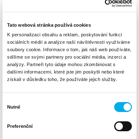
Termín:
Úterý, 15. 10. 2024 - 08:30 - Úterý, 15. 10. 2024 13:00
Místo:
ANECT, a. s. | Prime Office Building | Lomnického 174
Tato webová stránka používá cookies
K personalizaci obsahu a reklam, poskytování funkcí
sociálních médií a analýze naší návštěvnosti využíváme
INOVATIVNÍ PŘÍSTUP K TESTOVÁNÍ
soubory cookie. Informace o tom, jak náš web používáte,
KYBERNETICKÉ BEZPEČNOSTI
sdílíme se svými partnery pro sociální média, inzerci a
analýzy. Partneři tyto údaje mohou zkombinovat s
Vážení obchodní partneři,
dalšími informacemi, které jste jim poskytli nebo které
ANECT a.s.
ve spolupráci se společností
bychom vás rádi
získali v důsledku toho, že používáte jejich služby.
technologii Pentera
pozvali na seminář věnovaný
–
revolučnímu nástroji pro efektivní a důkladné testování
kybernetické bezpečnosti.
Výběr
Nutné
souhlasu
Během tohoto semináře budete mít příležitost seznámit se s
pokročilými metodami, které vám umožní odhalit skutečně
kritické nedostatky ve vaší infrastruktuře a zaměřit se na
Preferenční
cesty, které jsou zneužitelné útočníky.