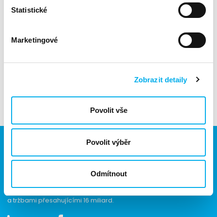
Statistické
Těšíme se na vaši účast a věříme, že si ze semináře
registrace
zde
odnesete cenné poznatky,
.
Marketingové
Tým DNS & ANECT
Zobrazit detaily
Povolit vše
Povolit výběr
Jsme součástí eD skupiny, ekosystému firem v oblasti IT,
Odmítnout
obchodu, softwarových řešení, komunikace, e-commerce
a technologií s 30 lety zkušeností, více než 700 odborníky
a tržbami přesahujícími 16 miliard.