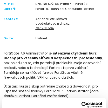
Místo:
DNS, Na Strži 65, Praha 4 - Pankrác
Lektoři:
Pavel Le, Technical Consultant Fortinet
Kontakt:
Adriana Petruláková
apetrulakova@dns.cz
737 268 504
Divize:
Fortinet
intenzivní čtyřdenní kurz
FortiGate 7.6 Administrator je
určený pro všechny síťové a bezpečnostní profesionály
,
bez ohledu na to, zda potřebují prohloubit svoje dosavadní
znalosti, nebo s technologií Fortinet teprve začínají.
Zaměřuje se na klíčové funkce FortiGate včetně
firewallových politik, VPN, antiviru a dalších.
Účastníci kurzu získají potřebné znalosti a dovednosti pro
úspěšné složení zkoušky FortiGate 7.6 Administrator (core
zkouška Fortinet Certified Professional).
Ke všem účastníkům kurzu přistupuje lektor individuálně.