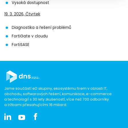
Vysoká dostupnost
19. 3. 2026, Čtvrtek
Diagnostika a řešení problémů
FortiGate v cloudu
FortiSASE
Jsme součástí eD skupiny, ekosystému firem v oblasti IT,
obchodu, softwarových řešení, komunikace, e-commerce
a technologií s 30 lety zkušeností, více než 700 odborníky
a tržbami přesahujícími 16 miliard.