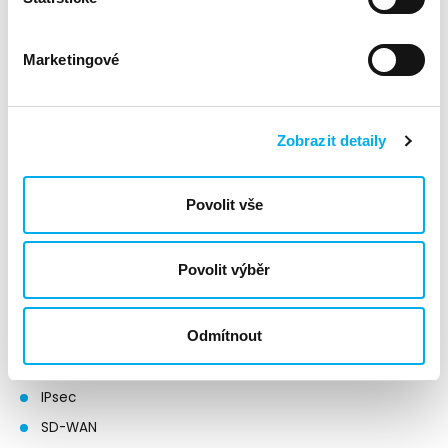
Logování a monitorování
Firewallové politiky a NAT
Marketingové
Routování
17. 3. 2026, Úterý
Zobrazit detaily
Autentifikace firewalu
FSSO
Povolit vše
Operace s certifikáty
Antivirus
Povolit výběr
Webové filtrování
18. 3. 2026, Středa
Odmítnout
IPS a řízení aplikací
IPsec
SD-WAN