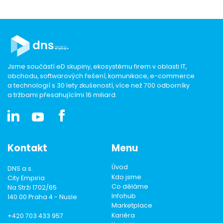
Jsme součástí eD skupiny, ekosystému firem v oblasti IT,
obchodu, softwarových řešení, komunikace, e-commerce
a technologií s 30 lety zkušeností, více než 700 odborníky
a tržbami přesahujícími 16 miliard.
Kontakt
Menu
Úvod
DNS a.s.
Kdo jsme
City Empiria
Co děláme
Na Strži 1702/65
Infohub
140 00 Praha 4 - Nusle
Marketplace
Kariéra
+420 703 433 957