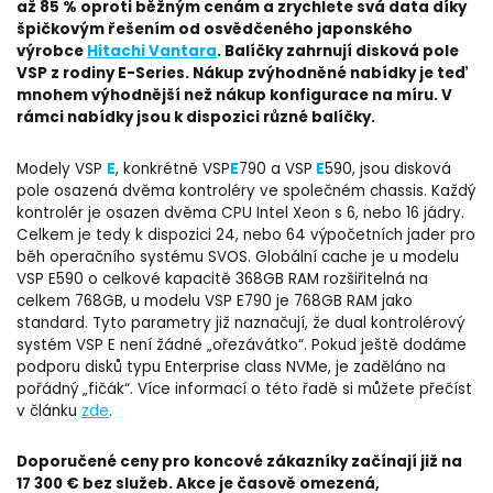
až 85 % oproti běžným cenám a zrychlete svá data díky
špičkovým řešením od osvědčeného japonského
výrobce
Hitachi Vantara
. Balíčky zahrnují disková pole
VSP z rodiny E-Series. Nákup zvýhodněné nabídky je teď
mnohem výhodnější než nákup konfigurace na míru. V
rámci nabídky jsou k dispozici různé balíčky.
E
E
E
Modely VSP
, konkrétně VSP
790 a VSP
590, jsou disková
pole osazená dvěma kontroléry ve společném chassis. Každý
kontrolér je osazen dvěma CPU Intel Xeon s 6, nebo 16 jádry.
Celkem je tedy k dispozici 24, nebo 64 výpočetních jader pro
běh operačního systému SVOS. Globální cache je u modelu
VSP E590 o celkové kapacitě 368GB RAM rozšiřitelná na
celkem 768GB, u modelu VSP E790 je 768GB RAM jako
standard. Tyto parametry již naznačují, že dual kontrolérový
systém VSP E není žádné „ořezávátko“. Pokud ještě dodáme
podporu disků typu Enterprise class NVMe, je zaděláno na
pořádný „fičák“. Více informací o této řadě si můžete přečíst
v článku
zde
.
Doporučené ceny pro koncové zákazníky začínají již na
17 300 € bez služeb. Akce je časově omezená,