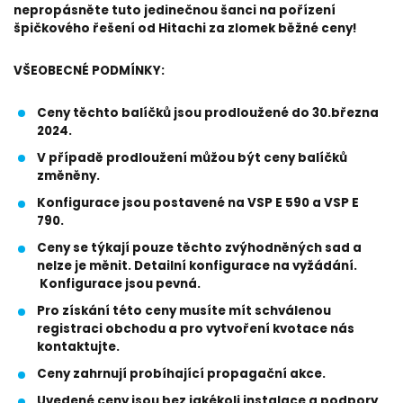
nepropásněte tuto jedinečnou šanci na pořízení
špičkového řešení od Hitachi za zlomek běžné ceny!
VŠEOBECNÉ PODMÍNKY:
Ceny těchto balíčků jsou prodloužené do 30.března
2024.
V případě prodloužení můžou být ceny balíčků
změněny.
Konfigurace jsou postavené na VSP E 590 a VSP E
790.
Ceny se týkají pouze těchto zvýhodněných sad a
nelze je měnit. Detailní konfigurace na vyžádání.
Konfigurace jsou pevná.
Pro získání této ceny musíte mít schválenou
registraci obchodu a pro vytvoření kvotace nás
kontaktujte.
Ceny zahrnují probíhající propagační akce.
Uvedené ceny jsou bez jakékoli instalace a podpory