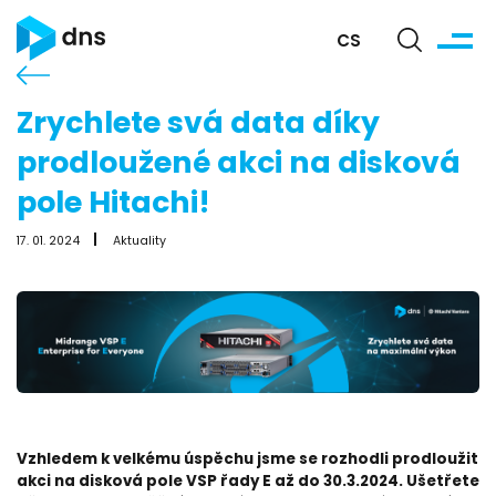
CS
Zrychlete svá data díky
prodloužené akci na disková
pole Hitachi!
17. 01. 2024
Aktuality
Vzhledem k velkému úspěchu jsme se rozhodli prodloužit
akci na disková pole VSP řady E až do 30.3.2024. Ušetřete