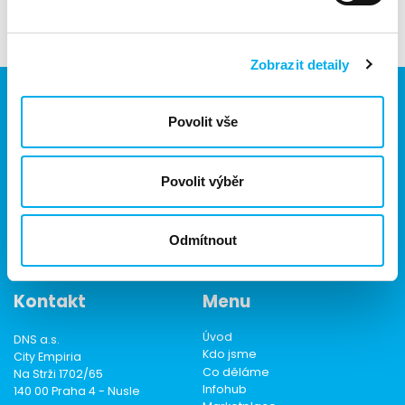
Zobrazit detaily
Povolit vše
Jsme součástí eD skupiny, ekosystému firem v oblasti IT,
obchodu, softwarových řešení, komunikace, e-commerce
Povolit výběr
a technologií s 30 lety zkušeností, více než 700 odborníky
a tržbami přesahujícími 16 miliard.
Odmítnout
Kontakt
Menu
Úvod
DNS a.s.
Kdo jsme
City Empiria
Co děláme
Na Strži 1702/65
Infohub
140 00 Praha 4 - Nusle