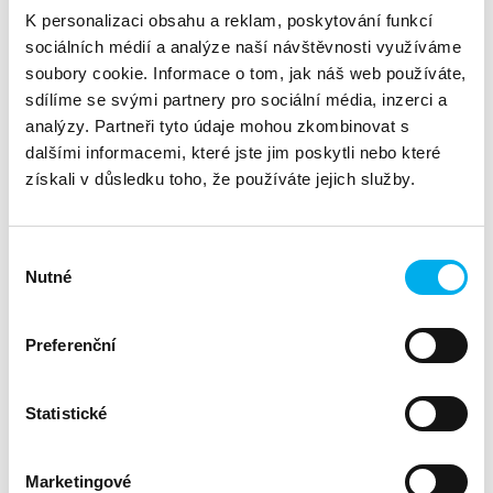
Podmínky programu
K personalizaci obsahu a reklam, poskytování funkcí
sociálních médií a analýze naší návštěvnosti využíváme
Akce platí do
: 31. března 2025
soubory cookie. Informace o tom, jak náš web používáte,
sdílíme se svými partnery pro sociální média, inzerci a
Pro podrobnější informace o aktuálně probíhající promo akci
analýzy. Partneři tyto údaje mohou zkombinovat s
a pro technickou specifikaci produktů nás, prosíme,
dalšími informacemi, které jste jim poskytli nebo které
kontaktujte na: vertiv@dns.cz.
získali v důsledku toho, že používáte jejich služby.
Promo akce platí pro tato řešení Vertiv:
Výběr
Vertiv™ Liebert® GXE Řešení
Nutné
souhlasu
Vertiv™ Avocent® DSView™
Vertiv™ Avocent® ACS 8000
Preferenční
Vertiv™ PowerGo
Statistické
Za každý nákup produktu zahrnutého v promo programu
Spotlight získáváte 50 bonusových bodů! 1 bonusový bod = 1
€, „převedený“ na váš VIP účet, po každém nákupu!
Marketingové