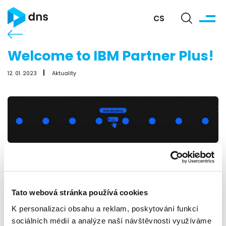
CS
Welcome to IBM Partner Plus!
12. 01. 2023
Aktuality
IBM Partner Plus je jediný integrovaný program v
celém našem ekosystému, který nahrazuje IBM
PartnerWorld.
Tato webová stránka používá cookies
Tento program je navržen na základě vaší zpětné vazby.
K personalizaci obsahu a reklam, poskytování funkcí
sociálních médií a analýze naší návštěvnosti využíváme