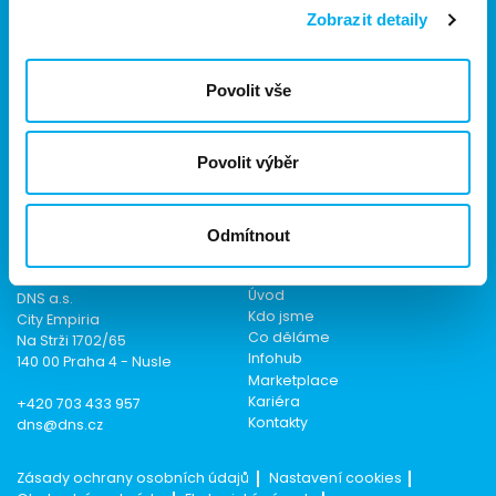
Zobrazit detaily
Jsme součástí eD skupiny, ekosystému firem v oblasti IT,
Povolit vše
obchodu, softwarových řešení, komunikace, e-commerce
a technologií s 30 lety zkušeností, více než 700 odborníky
a tržbami přesahujícími 16 miliard.
Povolit výběr
Odmítnout
Kontakt
Menu
Úvod
DNS a.s.
Kdo jsme
City Empiria
Co děláme
Na Strži 1702/65
Infohub
140 00 Praha 4 - Nusle
Marketplace
Kariéra
+420 703 433 957
Kontakty
dns@dns.cz
Zásady ochrany osobních údajů
Nastavení cookies