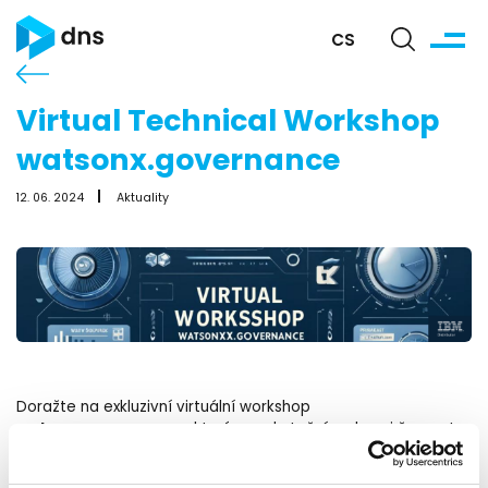
CS
Virtual Technical Workshop
watsonx.governance
12. 06. 2024
Aktuality
Doražte na exkluzivní virtuální workshop
atsonx.governance
w
, který se uskuteční na konci června!
Tento workshop je speciálně připraven pro obchodní
partnery s cílem dosáhnout badge úrovně L3.