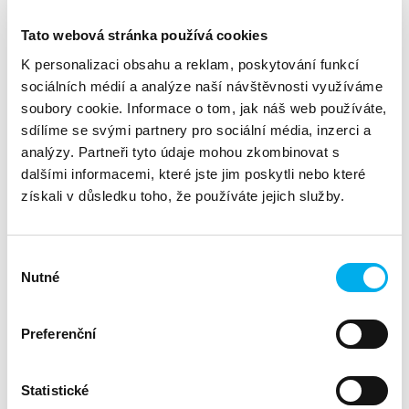
24.6. – 10:00 – 12:00 (Training)
Tato webová stránka používá cookies
K personalizaci obsahu a reklam, poskytování funkcí
25.6. – 10:00 – 10:30 (Office Hours)
sociálních médií a analýze naší návštěvnosti využíváme
soubory cookie. Informace o tom, jak náš web používáte,
26.6. – 10:00 – 10:30 (Office Hours)
sdílíme se svými partnery pro sociální média, inzerci a
analýzy. Partneři tyto údaje mohou zkombinovat s
Na tomto workshopu se zaměříme na klíčové aspekty
dalšími informacemi, které jste jim poskytli nebo které
platformy WatsonX.Governance a na to, jak je můžete
efektivně využít ve vašem podnikání. Během workshopu
získali v důsledku toho, že používáte jejich služby.
probereme následující témata:
Základy WatsonX.Governance
Výběr
Nutné
souhlasu
Strategie a nejlepší praxe pro maximální využití
platformy včetně nasazení modelů, shromažďování
metrik a sledování metadat.
Preferenční
Proces získání badge úrovně L3 a jeho význam pro vaše
podnikání
Workshop povedou zkušení odborníci a produktoví manažeři,
Statistické
kteří jsou připraveni poskytnout vám nejen cenné informace,